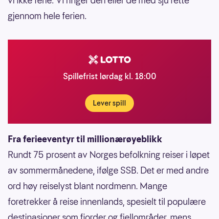
vi ikke ferie. Vi ringer den eller de med sju rette
gjennom hele ferien.
Spillefrist lørdag kl. 18:00
Lever spill
Fra ferieeventyr til millionærøyeblikk
Rundt 75 prosent av Norges befolkning reiser i løpet
av sommermånedene, ifølge SSB. Det er med andre
ord høy reiselyst blant nordmenn. Mange
foretrekker å reise innenlands, spesielt til populære
destinasjoner som fjorder og fjellområder, mens