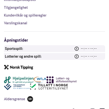
Tilgjengelighet
Kundevilkår og spilleregler
Varslingskanal
Åpningstider
Sportsspill:
--:-- - --:--
Lotterier og andre spill:
--:-- - --:--
Andre lenker
Aldersgrense
18 år