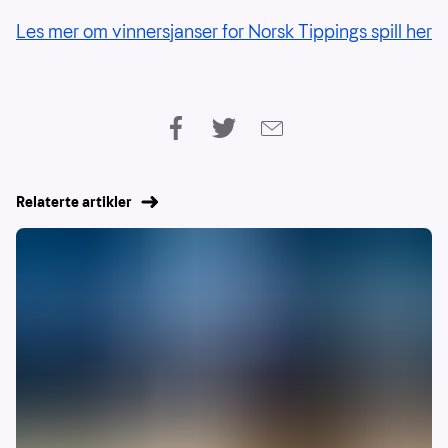
Les mer om vinnersjanser for Norsk Tippings spill her
Relaterte artikler