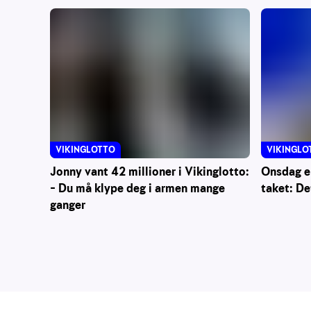
VIKINGLO
VIKINGLOTTO
Onsdag e
Jonny vant 42 millioner i Vikinglotto:
taket: De
– Du må klype deg i armen mange
ganger