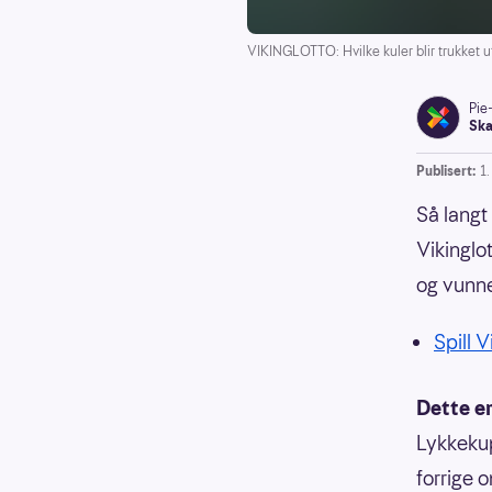
VIKINGLOTTO: Hvilke kuler blir trukket 
Pie
Ska
Publisert:
1.
Så langt
Vikinglo
og vunne
Spill V
Dette e
Lykkekupo
forrige 