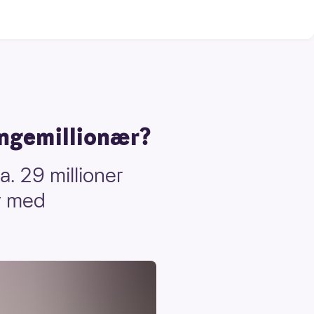
angemillionær?
a. 29 millioner
v med