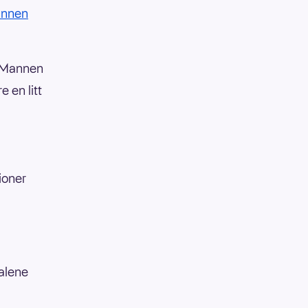
annen
. Mannen
 en litt
ioner
 alene