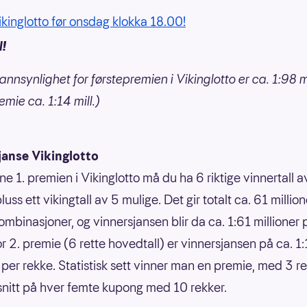
Vikinglotto før onsdag klokka 18.00!
l!
annsynlighet for førstepremien i Vikinglotto er ca. 1:98 mi
mie ca. 1:14 mill.)
janse Vikinglotto
ne 1. premien i Vikinglotto må du ha 6 riktige vinnertall 
luss ett vikingtall av 5 mulige. Det gir totalt ca. 61 million
ombinasjoner, og vinnersjansen blir da ca. 1:61 millioner 
or 2. premie (6 rette hovedtall) er vinnersjansen på ca. 1
 per rekke. Statistisk sett vinner man en premie, med 3 ret
 snitt på hver femte kupong med 10 rekker.