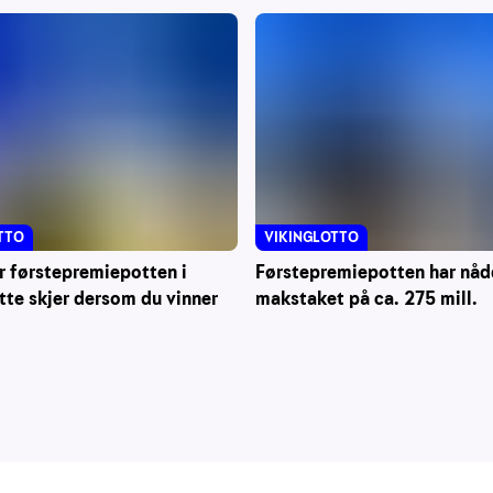
TTO
VIKINGLOTTO
r førstepremiepotten i
Førstepremiepotten har nåd
tte skjer dersom du vinner
makstaket på ca. 275 mill.