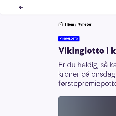
Hjem
/
Nyheter
VIKINGLOTTO
Vikinglotto i 
Er du heldig, så 
kroner på onsdag
førstepremiepotte