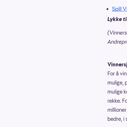
Spill 
Lykke ti
(Vinners
Andrepre
Vinners
For å vin
mulige, p
mulige k
rekke. F
millioner
bedre, i