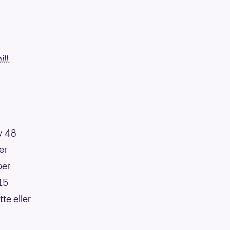
ll.
av 48
er
per
:15
te eller