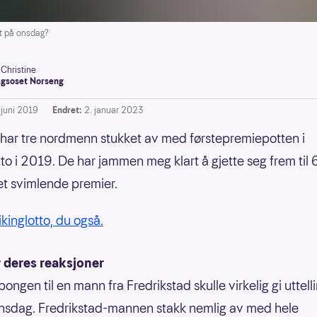
ut på onsdag?
-Christine
gsoset Norseng
 juni 2019
Endret:
2. januar 2023
 har tre nordmenn stukket av med førstepremiepotten i
tto i 2019. De har jammen meg klart å gjette seg frem til 
t svimlende premier.
ikinglotto, du også.
r deres reaksjoner
ngen til en mann fra Fredrikstad skulle virkelig gi uttell
onsdag. Fredrikstad-mannen stakk nemlig av med hele