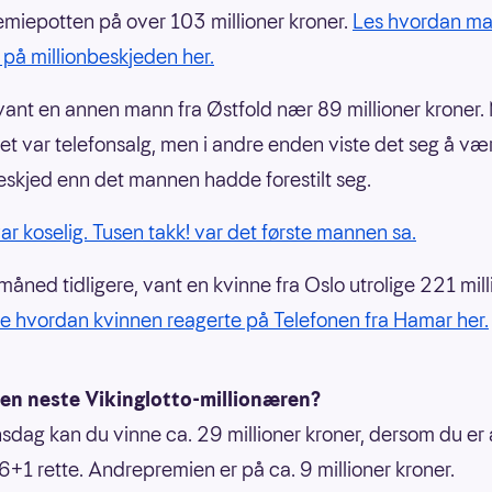
emiepotten på over 103 millioner kroner.
Les hvordan m
 på millionbeskjeden her.
l vant en annen mann fra Østfold nær 89 millioner kroner
et var telefonsalg, men i andre enden viste det seg å være
skjed enn det mannen hadde forestilt seg.
var koselig. Tusen takk! var det første mannen sa.
måned tidligere, vant en kvinne fra Oslo utrolige 221 mill
e hvordan kvinnen reagerte på Telefonen fra Hamar her.
den neste Vikinglotto-millionæren?
sdag kan du vinne ca. 29 millioner kroner, dersom du er
6+1 rette. Andrepremien er på ca. 9 millioner kroner.