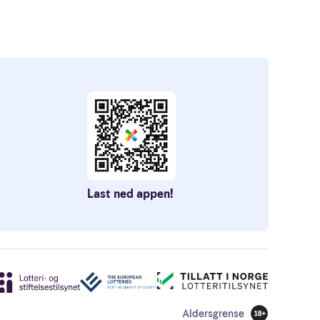
Last ned appen!
Aldersgrense
18 år