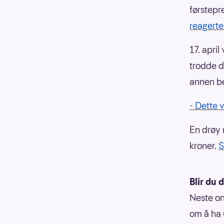
førstepr
reagerte
17. apri
trodde d
annen be
- Dette 
En drøy 
kroner.
S
Blir du 
Neste on
om å ha 