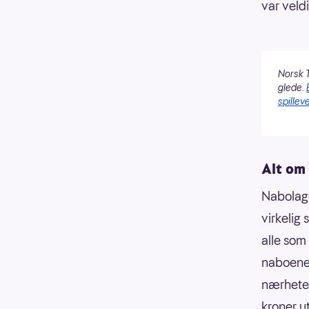
var veld
Norsk T
glede.
spilleve
Alt om
Nabolage
virkelig
alle som 
naboene 
nærheten
kroner u