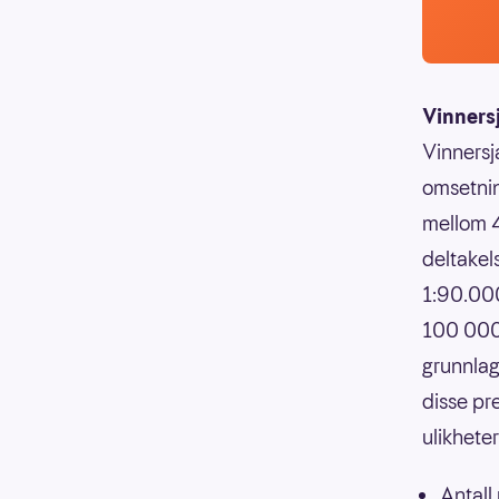
Vinners
Vinnersj
omsetnin
mellom 4
deltakels
1:90.000
100 000,
grunnlag
disse pr
ulikhete
Antall