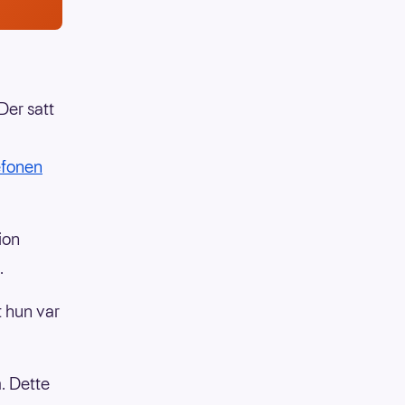
Der satt
efonen
ion
.
t hun var
m. Dette