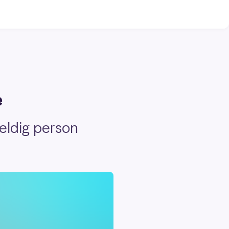
e
eldig person