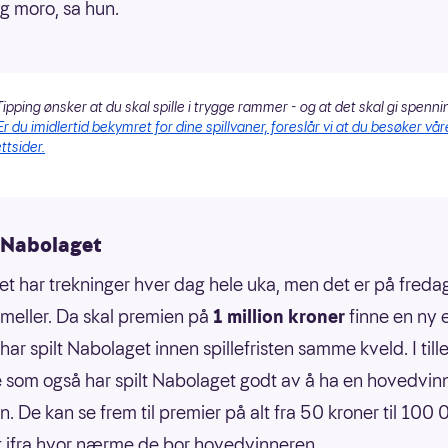
ig moro, sa hun.
ipping ønsker at du skal spille i trygge rammer - og at det skal gi spenni
Er du imidlertid bekymret for dine spillvaner, foreslår vi at du besøker vår
ttsider.
 Nabolaget
t har trekninger hver dag hele uka, men det er på freda
 smeller. Da skal premien på
1 million kroner
finne en ny e
har spilt Nabolaget innen spillefristen samme kveld. I till
som også har spilt Nabolaget godt av å ha en hovedvinn
. De kan se frem til premier på alt fra 50 kroner til 100
t ifra hvor nærme de bor hovedvinneren.