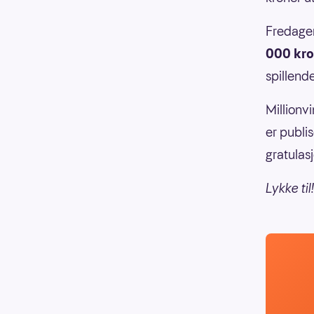
Fredager
000 kro
spillend
Millionv
er publi
gratulas
Lykke til!