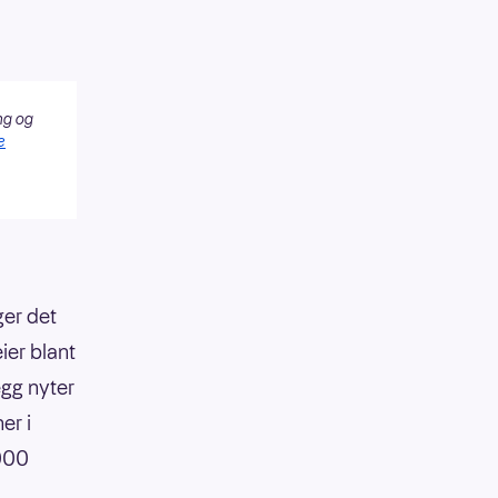
ng og
e
ger det
ier blant
egg nyter
er i
 000