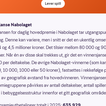
Lever spill
janse Nabolaget
ansen for daglig hovedpremie i Nabolaget tar utgangspun
g. Denne kan variere, men i snitt er det en ukentlig omse
 og 4,5 millioner kroner. Det tilsier mellom 80 000 og 
er. Når én av disse skal trekkes ut, gir det en vinnersjans
 per deltakelse. De øvrige Nabolaget-vinnerne (som ka
 10 000, 1000 eller 50 kroner), fastsettes i rekkefølge 
 av geografisk avstand fra hovedvinneren. Vinnersjansen
emiegruppene påvirkes av antall deltakelser, antall spille
r i bebyggelsesstruktur innenfor et gitt geografisk område
 premieutbetalinger totalt i 2025:
635 929