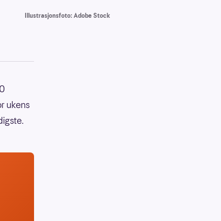
Illustrasjonsfoto: Adobe Stock
00
or ukens
digste.