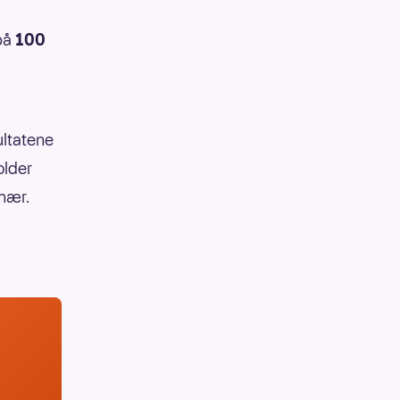
 på
100
ultatene
older
onær.