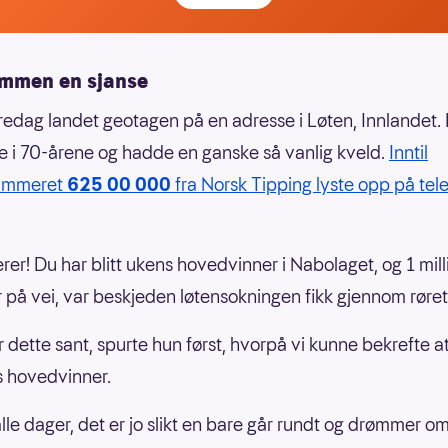
mmen en sjanse
fredag landet geotagen på en adresse i Løten, Innlandet. 
e i 70-årene og hadde en ganske så vanlig kveld.
Inntil
ummeret
625 00 000
fra Norsk Tipping lyste opp på tel
erer! Du har blitt ukens hovedvinner i Nabolaget, og 1 mill
r på vei, var beskjeden løtensokningen fikk gjennom røret
 dette sant, spurte hun først, hvorpå vi kunne bekrefte a
 hovedvinner.
alle dager, det er jo slikt en bare går rundt og drømmer o