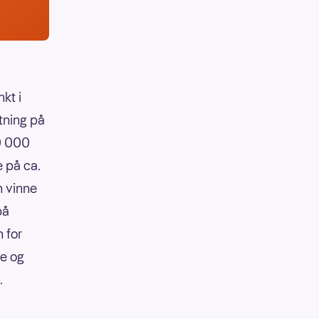
kt i
tning på
90 000
e på ca.
n vinne
på
 for
re og
.