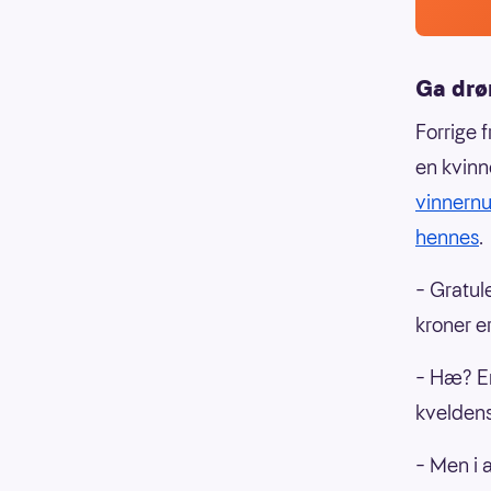
Ga drø
Forrige 
en kvinn
vinnern
hennes
.
– Gratul
kroner e
– Hæ? Er
kveldens
– Men i 