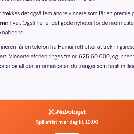
 trekkes det også fem andre vinnere som får en premie
ner
hver. Også her er det gode nyheter for de nærmeste
e naboene.
inneren får en telefon fra Hamar rett etter at trekningsres
sert. Vinnertelefonen ringes fra nr. 625 60 000, og inneh
joner og all den informasjonen du trenger som fersk milli
Spillefrist hver dag kl. 19:00