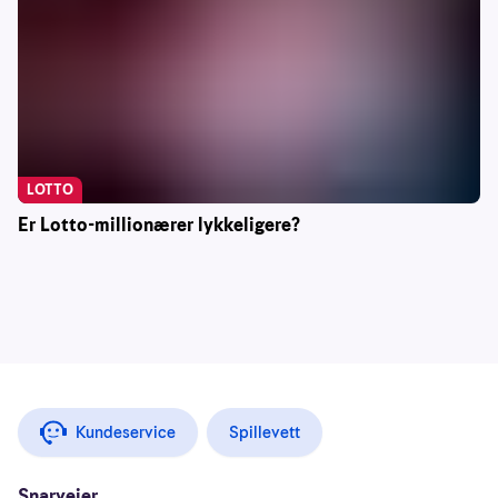
LOTTO
Er Lotto-millionærer lykkeligere?
Kundeservice
Spillevett
Snarveier