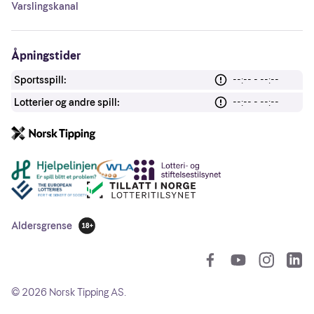
Varslingskanal
Åpningstider
Sportsspill:
--:-- - --:--
Lotterier og andre spill:
--:-- - --:--
Andre lenker
Aldersgrense
18 år
So
©
2026
Norsk Tipping AS.