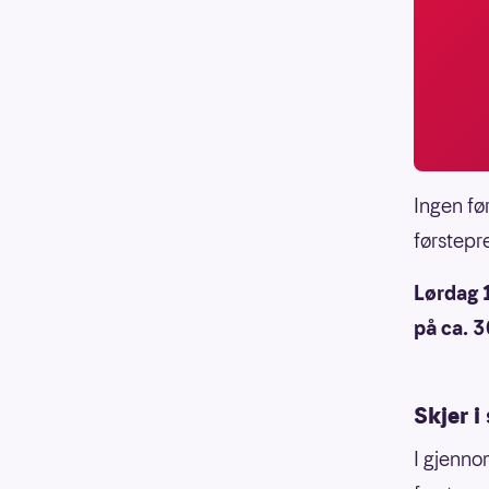
Ingen fø
førstepr
Lørdag 1
på ca. 3
Skjer i
I gjennom