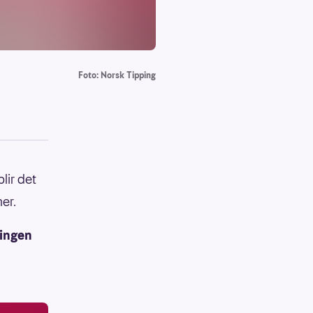
Foto: Norsk Tipping
lir det
er.
ingen