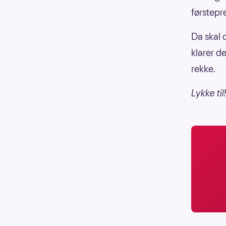
førstepr
Da skal c
klarer d
rekke.
Lykke til!