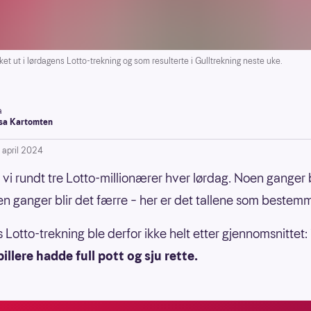
t ut i lørdagens Lotto-trekning og som resulterte i Gulltrekning neste uke.
a
a Kartomten
. april 2024
år vi rundt tre Lotto-millionærer hver lørdag. Noen ganger b
oen ganger blir det færre – her er det tallene som bestemm
 Lotto-trekning ble derfor ikke helt etter gjennomsnittet:
illere hadde full pott og sju rette.