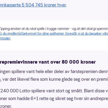
innkasserte 5 504 745 kroner hver
.
ipping ønsker at du skal spille i trygge rammer - og at det skal gi spenni
Er du imidlertid bekymret for dine spillvaner, foreslår vi at du besøker vår
ttsider.
repremievinnere vant over 80 000 kroner
ingen spillere vant hele eller deler av førstepremien den
, var det likevel flere som kunne glede seg over en premi
240 000 Lotto-spillere vant stort og smått. Blant disse v
ner som hadde 6+1 rette og sikret seg hver sin andrepr
roner.