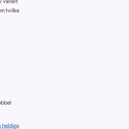
k variert
om hvilke
dobbel
 heldige