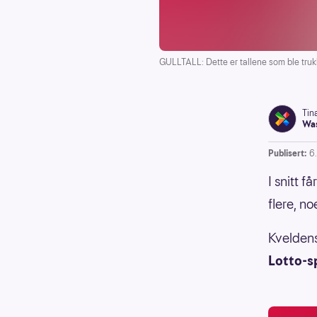
GULLTALL: Dette er tallene som ble trukke
Tin
Was
Publisert:
6
I snitt f
flere, n
Kveldens
Lotto-sp