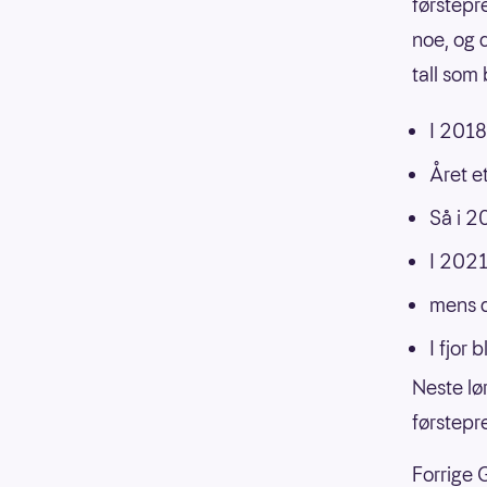
førstepre
noe, og d
tall som 
I 2018
Året e
Så i 2
I 2021
mens d
I fjor 
Neste lø
førstepr
Forrige 