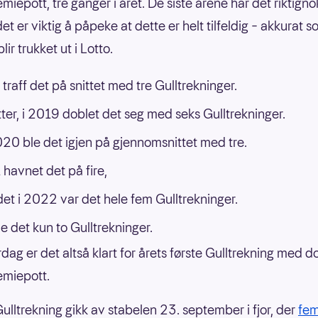
miepott, tre ganger i året. De siste årene har det riktigno
et er viktig å påpeke at dette er helt tilfeldig – akkurat s
blir trukket ut i Lotto.
 traff det på snittet med tre Gulltrekninger.
tter, i 2019 doblet det seg med seks Gulltrekninger.
020 ble det igjen på gjennomsnittet med tre.
 havnet det på fire,
et i 2022 var det hele fem Gulltrekninger.
ble det kun to Gulltrekninger.
rdag er det altså klart for årets første Gulltrekning med 
emiepott.
Gulltrekning gikk av stabelen 23. september i fjor, der
fem