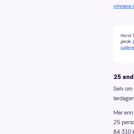
vinnere 
Norsk T
glede.
spilleve
25 and
Selv om 
lørdagen
Mer enn 
25 perso
84 310 k