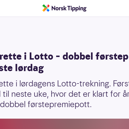
rette i Lotto – dobbel første
este lørdag
ette i lørdagens Lotto-trekning. Fø
il neste uke, hvor det er klart for å
 dobbel førstepremiepott.