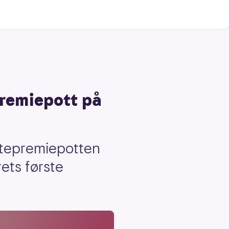
premiepott på
rstepremiepotten
rets første