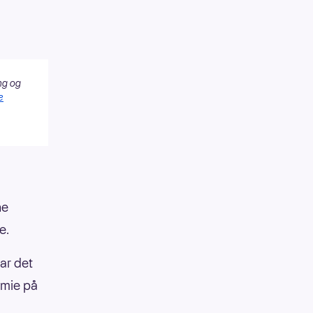
ng og
e
ne
e.
ar det
emie på