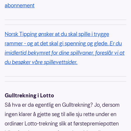
abonnement
Norsk Tipping ønsker at du skal spille i trygge
rammer - og at det skal gi spenning og glede.
Er du
imidlertid bekymret for dine spillvaner, foreslår vi at
du besøker våre spillevettsider.
Gulltrekning i Lotto
Så hva er da egentlig en Gulltrekning? Jo, dersom
ingen klarer å gjette seg til alle sju rette under en
ordinær Lotto-trekning slik at førstepremiepotten