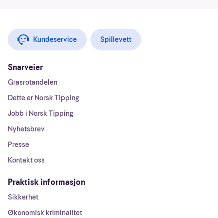
Kundeservice
Spillevett
Snarveier
Grasrotandelen
Dette er Norsk Tipping
Jobb i Norsk Tipping
Nyhetsbrev
Presse
Kontakt oss
Praktisk informasjon
Sikkerhet
Økonomisk kriminalitet