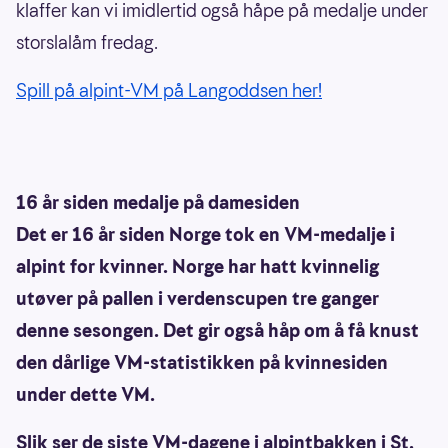
klaffer kan vi imidlertid også håpe på medalje under
storslalåm fredag.
Spill på alpint-VM på Langoddsen her!
16 år siden medalje på damesiden
Det er 16 år siden Norge tok en VM-medalje i
alpint for kvinner. Norge har hatt kvinnelig
utøver på pallen i verdenscupen tre ganger
denne sesongen. Det gir også håp om å få knust
den dårlige VM-statistikken på kvinnesiden
under dette VM.
Slik ser de siste VM-dagene i alpintbakken i St.