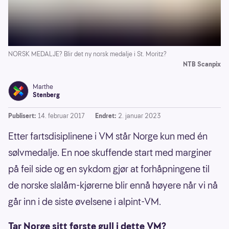
NORSK MEDALJE? Blir det ny norsk medalje i St. Moritz?
NTB Scanpix
Marthe
Stenberg
Publisert:
14. februar 2017
Endret:
2. januar 2023
Etter fartsdisiplinene i VM står Norge kun med én
sølvmedalje. En noe skuffende start med marginer
på feil side og en sykdom gjør at forhåpningene til
de norske slalåm-kjørerne blir ennå høyere når vi nå
går inn i de siste øvelsene i alpint-VM.
Tar Norge sitt første gull i dette VM?