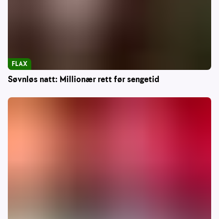
FLAX
Søvnløs natt: Millionær rett før sengetid