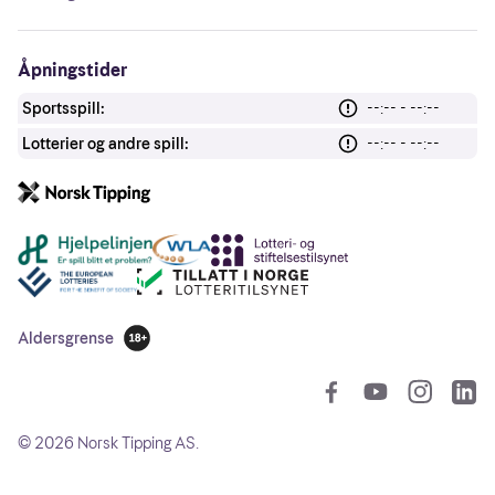
Åpningstider
Sportsspill:
--:-- - --:--
Lotterier og andre spill:
--:-- - --:--
Andre lenker
Aldersgrense
18 år
So
©
2026
Norsk Tipping AS.