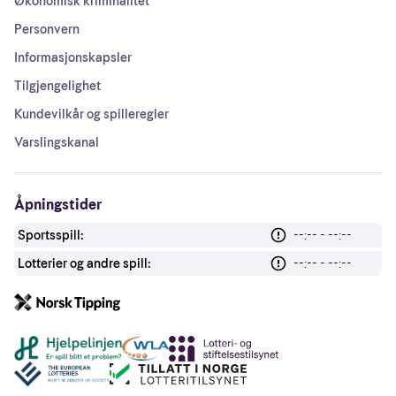
Økonomisk kriminalitet
Personvern
Informasjonskapsler
Tilgjengelighet
Kundevilkår og spilleregler
Varslingskanal
Åpningstider
Sportsspill:
--:-- - --:--
Lotterier og andre spill:
--:-- - --:--
Andre lenker