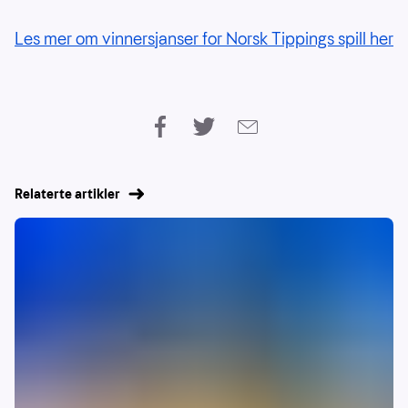
Les mer om vinnersjanser for Norsk Tippings spill her
Relaterte artikler