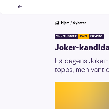
Hjem
/
Nyheter
VINNERHISTORIE
JOKER
FREMSIDE
Joker-kandida
Lørdagens Joker-k
topps, men vant 