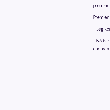
premien
Premien 
– Jeg kom
– Nå bli
anonym.