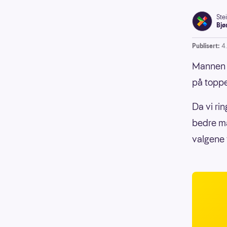
Ste
Bjø
Publisert:
4
Mannen f
på toppe
Da vi ri
bedre må
valgene 