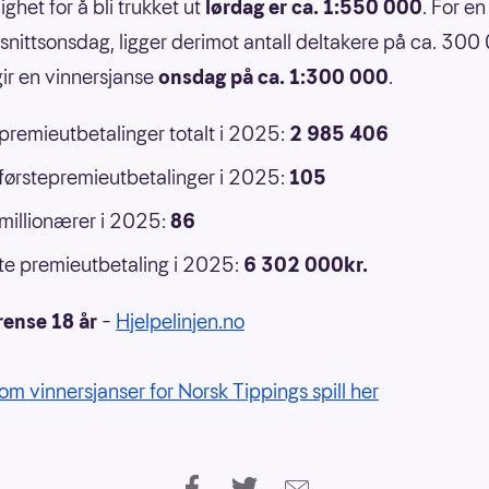
ghet for å bli trukket ut
lørdag er ca. 1:550 000
. For en
nittsonsdag, ligger derimot antall deltakere på ca. 300
ir en vinnersjanse
onsdag på ca. 1:300 000
.
 premieutbetalinger totalt i 2025:
2 985 406
 førstepremieutbetalinger i 2025:
105
 millionærer i 2025:
86
e premieutbetaling i 2025:
6 302 000kr.
rense 18 år
–
Hjelpelinjen.no
om vinnersjanser for Norsk Tippings spill her