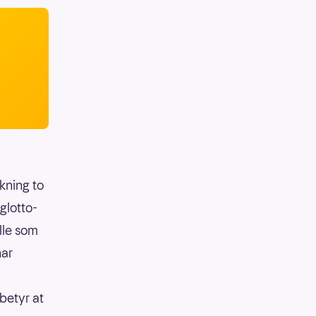
ekning to
glotto-
lle som
har
betyr at