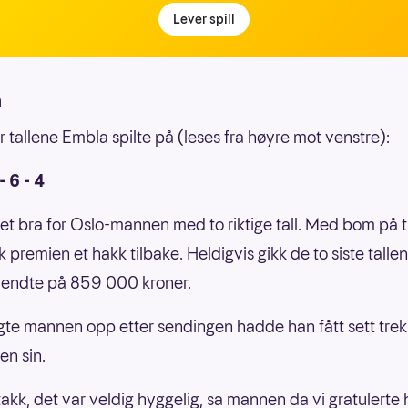
Lever spill
m
r tallene Embla spilte på (leses fra høyre mot venstre):
 - 6 - 4
tet bra for Oslo-mannen med to riktige tall. Med bom på 
kk premien et hakk tilbake. Heldigvis gikk de to siste talle
 endte på 859 000 kroner.
ngte mannen opp etter sendingen hadde han fått sett tre
en sin.
takk, det var veldig hyggelig, sa mannen da vi gratulert