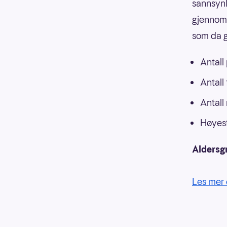
sannsynli
gjennoms
som da g
Antall
Antall
Antall
Høyest
Aldersg
Les mer 