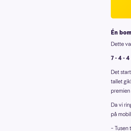
Én bo
Dette va
7 - 4 - 4
Det star
tallet gi
premien
Da vi ri
på mobil
– Tusen 