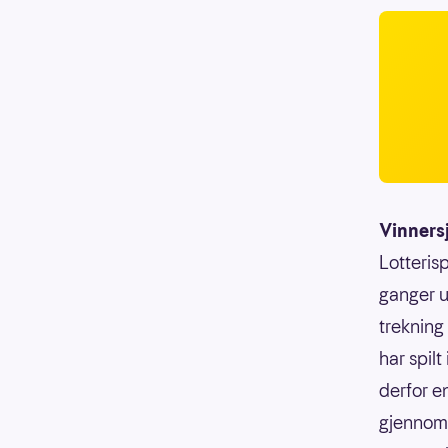
Vinners
Lotterisp
ganger u
trekning
har spilt
derfor e
gjennoms