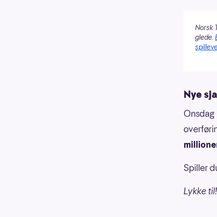
Norsk T
glede.
spilleve
Nye sj
Onsdag 8
overførin
millione
Spiller 
Lykke til!