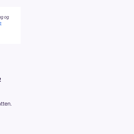
ng og
e
2
tten.