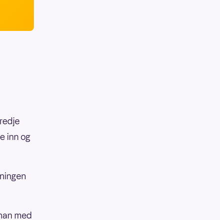
tredje
ne inn og
kningen
e han med