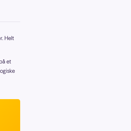
. Helt
på et
logiske