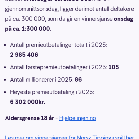
gjennomsnittsonsdag, ligger derimot antall deltakere
på ca. 300 000, som da gir en vinnersjanse
onsdag
på ca. 1:300 000
.
Antall premieutbetalinger totalt i 2025:
2 985 406
Antall førstepremieutbetalinger i 2025:
105
Antall millionærer i 2025:
86
Høyeste premieutbetaling i 2025:
6 302 000kr.
Aldersgrense 18 år
–
Hjelpelinjen.no
Les mer om vinnersjanser for Norsk Tippings spill her