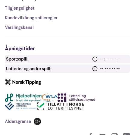
Tilgjengelighet
Kundevilkår og spilleregler
Varslingskanal
Åpningstider
Sportsspill:
--:-- - --:--
Lotterier og andre spill:
--:-- - --:--
Andre lenker
Aldersgrense
18 år