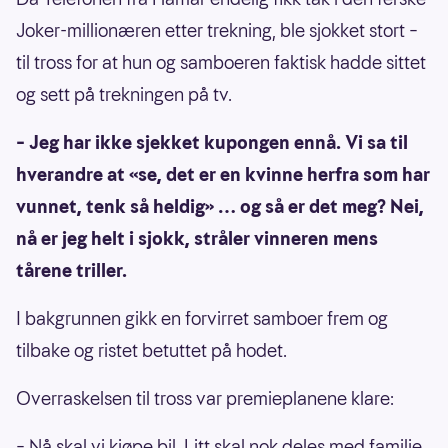
Joker-millionæren etter trekning, ble sjokket stort –
til tross for at hun og samboeren faktisk hadde sittet
og sett på trekningen på tv.
– Jeg har ikke sjekket kupongen ennå. Vi sa til
hverandre at «se, det er en kvinne herfra som har
vunnet, tenk så heldig» … og så er det meg? Nei,
nå er jeg helt i sjokk, stråler vinneren mens
tårene triller.
I bakgrunnen gikk en forvirret samboer frem og
tilbake og ristet betuttet på hodet.
Overraskelsen til tross var premieplanene klare:
– Nå skal vi kjøpe bil. Litt skal nok deles med familie,