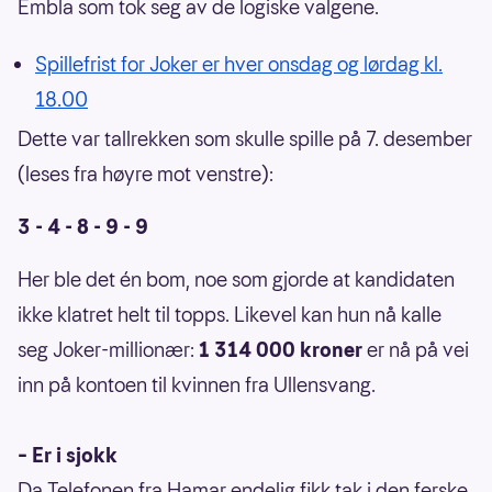
Embla som tok seg av de logiske valgene.
Spillefrist for Joker er hver onsdag og lørdag kl.
18.00
Dette var tallrekken som skulle spille på 7. desember
(leses fra høyre mot venstre):
3 - 4 - 8 - 9 - 9
Her ble det én bom, noe som gjorde at kandidaten
ikke klatret helt til topps. Likevel kan hun nå kalle
seg Joker-millionær:
1 314 000 kroner
er nå på vei
inn på kontoen til kvinnen fra Ullensvang.
– Er i sjokk
Da Telefonen fra Hamar endelig fikk tak i den ferske