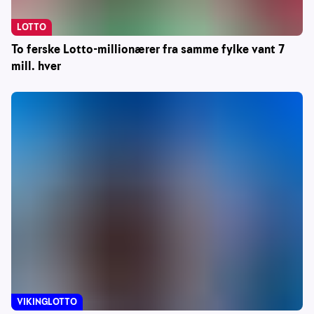
LOTTO
To ferske Lotto-millionærer fra samme fylke vant 7
mill. hver
VIKINGLOTTO