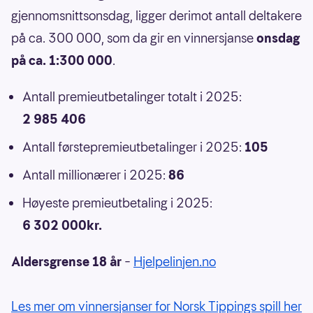
gjennomsnittsonsdag, ligger derimot antall deltakere
på ca. 300 000, som da gir en vinnersjanse
onsdag
på ca. 1:300 000
.
Antall premieutbetalinger totalt i 2025:
2 985 406
Antall førstepremieutbetalinger i 2025:
105
Antall millionærer i 2025:
86
Høyeste premieutbetaling i 2025:
6 302 000kr.
Aldersgrense 18 år
–
Hjelpelinjen.no
Les mer om vinnersjanser for Norsk Tippings spill her