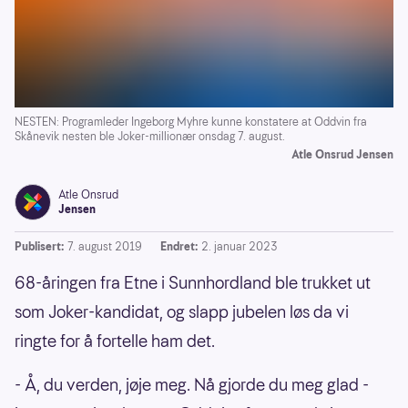
NESTEN: Programleder Ingeborg Myhre kunne konstatere at Oddvin fra
Skånevik nesten ble Joker-millionær onsdag 7. august.
Atle Onsrud Jensen
Atle Onsrud
Jensen
Publisert:
7. august 2019
Endret:
2. januar 2023
68-åringen fra Etne i Sunnhordland ble trukket ut
som Joker-kandidat, og slapp jubelen løs da vi
ringte for å fortelle ham det.
- Å, du verden, jøje meg. Nå gjorde du meg glad -