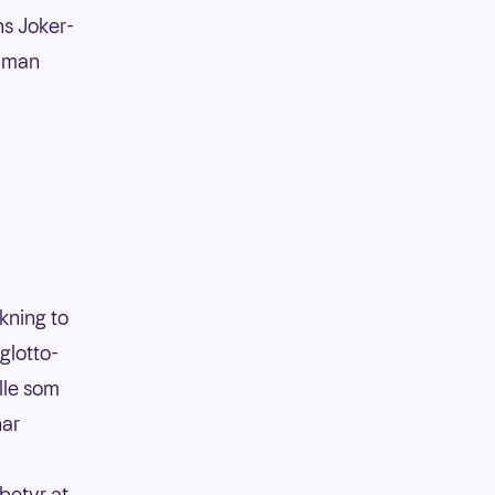
ns Joker-
r man
ekning to
glotto-
lle som
har
betyr at