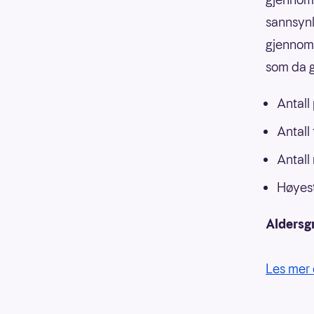
sannsynli
gjennoms
som da g
Antall
Antall
Antall
Høyest
Aldersg
Les mer 