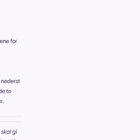
ene for
t nederst
de to
er.
 skal gi