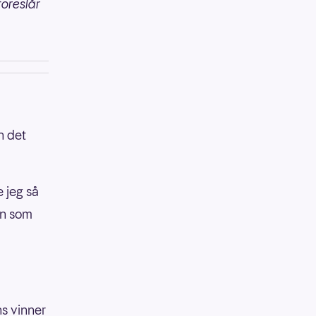
foreslår
n det
e jeg så
en som
ns vinner