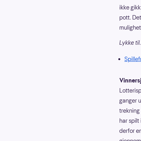
ikke gikk
pott. De
mulighet 
Lykke til.
Spillef
Vinners
Lotterisp
ganger u
trekning
har spilt
derfor e
gjennoms