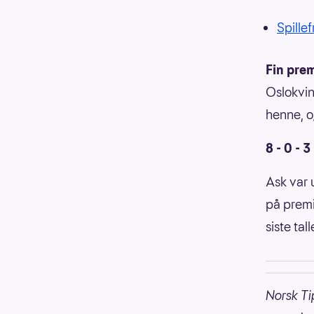
Spillef
Fin pre
Oslokvin
henne, o
8 - 0 - 3
Ask var 
på premi
siste ta
Norsk Ti