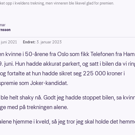
t opp i kveldens trekning, men vinneren ble likevel glad for premien.
inar
rnsson
. juni 2021
Endret:
3. januar 2023
en kvinne i 50-årene fra Oslo som fikk Telefonen fra Ham
 juni. Hun hadde akkurat parkert, og satt i bilen da vi rin
 og fortalte at hun hadde sikret seg 225 000 kroner i
spremie som Joker-kandidat.
g ble helt shaky nå. Godt jeg hadde stoppet bilen, sa kvi
ølge med på trekningen alene.
alene hjemme i kveld, så jeg tror jeg skal holde det hemmel