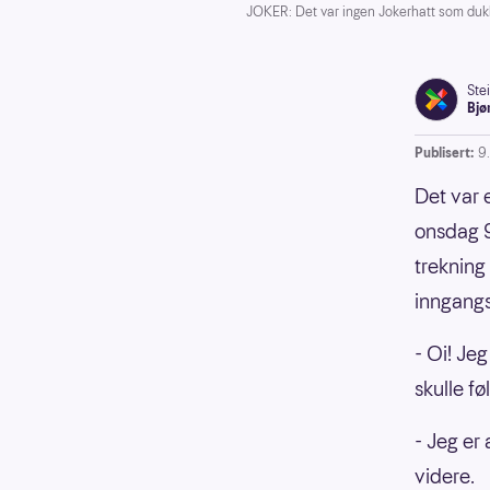
JOKER: Det var ingen Jokerhatt som dukke
Ste
Bjø
Publisert:
9
Det var 
onsdag 9.
trekning
inngang
- Oi! Je
skulle f
- Jeg er 
videre.