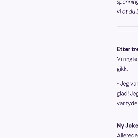
spenning
vi at du 
Etter t
Vi ringt
gikk.
- Jeg var
glad! Je
var tyde
Ny Joke
Allerede