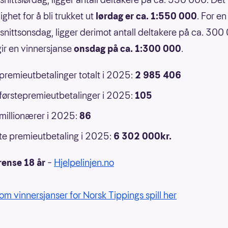
ghet for å bli trukket ut
lørdag er ca. 1:550 000
. For en
nittsonsdag, ligger derimot antall deltakere på ca. 300
ir en vinnersjanse
onsdag på ca. 1:300 000
.
 premieutbetalinger totalt i 2025:
2 985 406
 førstepremieutbetalinger i 2025:
105
 millionærer i 2025:
86
e premieutbetaling i 2025:
6 302 000kr.
rense 18 år
–
Hjelpelinjen.no
om vinnersjanser for Norsk Tippings spill her