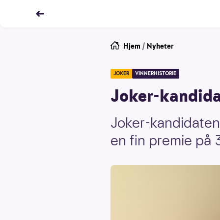
Hjem
/
Nyheter
JOKER
VINNERHISTORIE
Joker-kandidat
Joker-kandidaten g
en fin premie på 