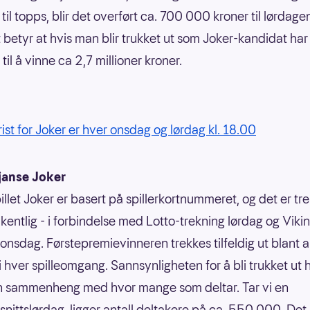
 til topps, blir det overført ca. 700 000 kroner til lørdage
t betyr at hvis man blir trukket ut som Joker-kandidat ha
til å vinne ca 2,7 millioner kroner.
rist for Joker er hver onsdag og lørdag kl. 18.00
janse Joker
illet Joker er basert på spillerkortnummeret, og det er tr
kentlig - i forbindelse med Lotto-trekning lørdag og Vikin
 onsdag. Førstepremievinneren trekkes tilfeldig ut blant a
 i hver spilleomgang. Sannsynligheten for å bli trukket ut 
n sammenheng med hvor mange som deltar. Tar vi en
nittslørdag, ligger antall deltakere på ca. 550 000. Det 