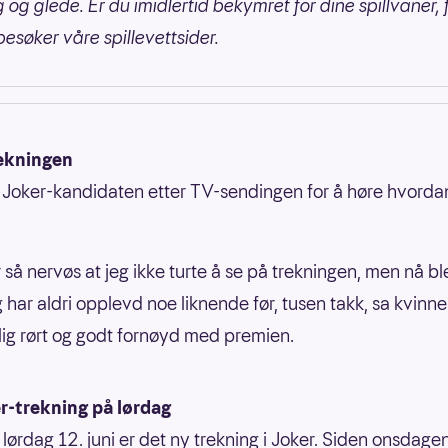
 og glede. Er du imidlertid bekymret for dine spillvaner, 
besøker våre spillevettsider.
rekningen
e Joker-kandidaten etter TV-sendingen for å høre hvorda
 så nervøs at jeg ikke turte å se på trekningen, men nå bl
g har aldri opplevd noe liknende før, tusen takk, sa kvinn
lig rørt og godt fornøyd med premien.
r-trekning på lørdag
 lørdag 12. juni er det ny trekning i Joker. Siden onsdage