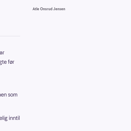
Atle Onsrud Jensen
ar
gte før
nnen som
ig inntil