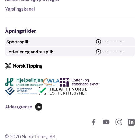
Varslingskanal
Åpningstider
Sportsspill:
--:-- - --:--
Lotterier og andre spill:
--:-- - --:--
Andre lenker
Aldersgrense
18 år
So
©
2026
Norsk Tipping AS.