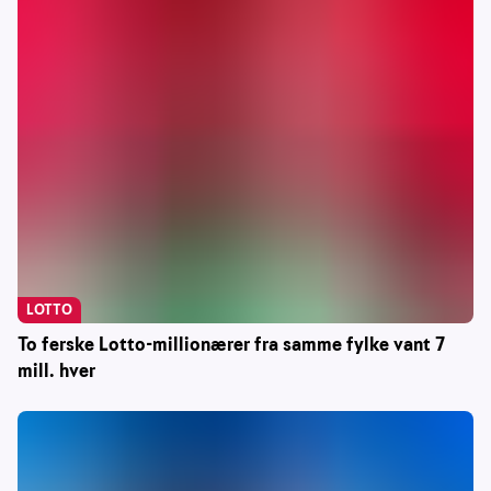
LOTTO
To ferske Lotto-millionærer fra samme fylke vant 7
mill. hver