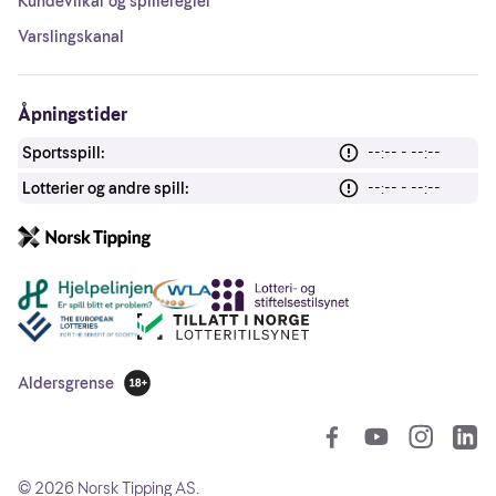
Kundevilkår og spilleregler
Varslingskanal
Åpningstider
Sportsspill:
--:-- - --:--
Lotterier og andre spill:
--:-- - --:--
Andre lenker
Aldersgrense
18 år
So
©
2026
Norsk Tipping AS.