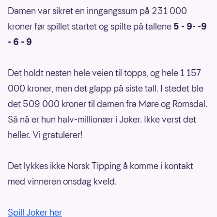
Damen var sikret en inngangssum på 231 000
kroner før spillet startet og spilte på tallene
5 - 9- -9
- 6 - 9
Det holdt nesten hele veien til topps, og hele 1 157
000 kroner, men det glapp på siste tall. I stedet ble
det 509 000 kroner til damen fra Møre og Romsdal.
Så nå er hun halv-millionær i Joker. Ikke verst det
heller. Vi gratulerer!
Det lykkes ikke Norsk Tipping å komme i kontakt
med vinneren onsdag kveld.
Spill Joker her