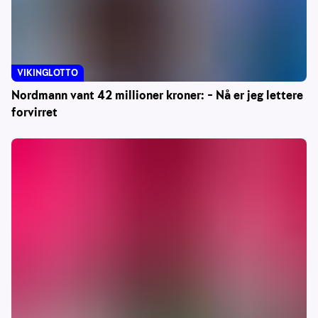
VIKINGLOTTO
Nordmann vant 42 millioner kroner: – Nå er jeg lettere
forvirret