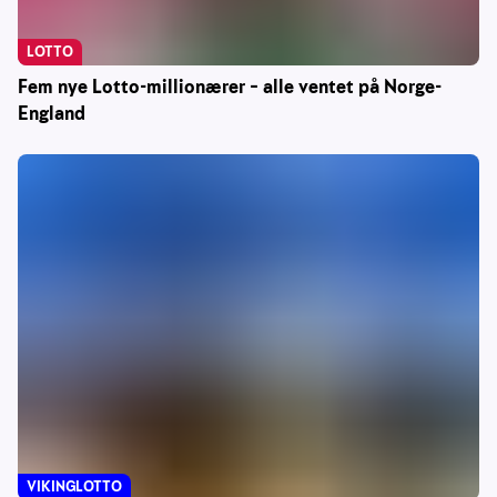
LOTTO
Fem nye Lotto-millionærer – alle ventet på Norge-
England
VIKINGLOTTO