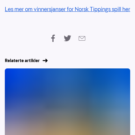
Les mer om vinnersjanser for Norsk Tippings spill her
Relaterte artikler