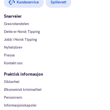
Kundeservice
Spillevett
Snarveier
Grasrotandelen
Dette er Norsk Tipping
Jobb i Norsk Tipping
Nyhetsbrev
Presse
Kontakt oss
Praktisk informasjon
Sikkerhet
Økonomisk kriminalitet
Personvern
Informasjonskapsler