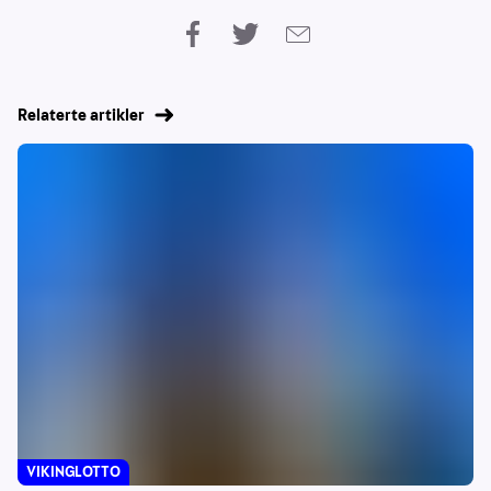
Relaterte artikler
VIKINGLOTTO