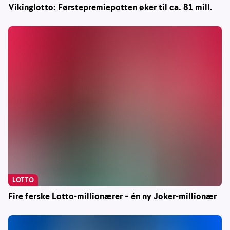
Vikinglotto: Førstepremiepotten øker til ca. 81 mill.
LOTTO
Fire ferske Lotto-millionærer – én ny Joker-millionær