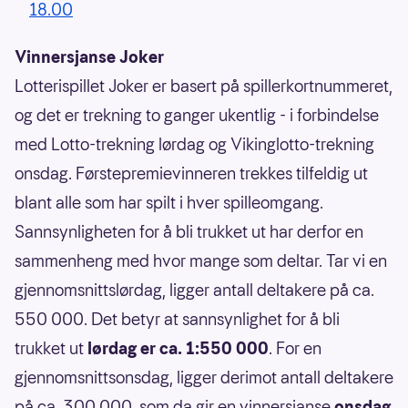
18.00
Vinnersjanse Joker
Lotterispillet Joker er basert på spillerkortnummeret,
og det er trekning to ganger ukentlig - i forbindelse
med Lotto-trekning lørdag og Vikinglotto-trekning
onsdag. Førstepremievinneren trekkes tilfeldig ut
blant alle som har spilt i hver spilleomgang.
Sannsynligheten for å bli trukket ut har derfor en
sammenheng med hvor mange som deltar. Tar vi en
gjennomsnittslørdag, ligger antall deltakere på ca.
550 000. Det betyr at sannsynlighet for å bli
trukket ut
lørdag er ca. 1:550 000
. For en
gjennomsnittsonsdag, ligger derimot antall deltakere
på ca. 300 000, som da gir en vinnersjanse
onsdag