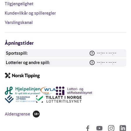
Tilgjengelighet
Kundevilkår og spilleregler
Varslingskanal
Åpningstider
Sportsspill:
--:-- - --:--
Lotterier og andre spill:
--:-- - --:--
Andre lenker
Aldersgrense
18 år