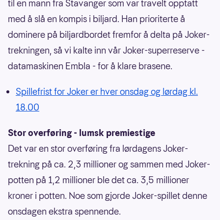
til en mann fra Stavanger som var travelt opptatt
med å slå en kompis i biljard. Han prioriterte å
dominere på biljardbordet fremfor å delta på Joker-
trekningen, så vi kalte inn vår Joker-superreserve -
datamaskinen Embla - for å klare brasene.
Spillefrist for Joker er hver onsdag og lørdag kl.
18.00
Stor overføring - lumsk premiestige
Det var en stor overføring fra lørdagens Joker-
trekning på ca. 2,3 millioner og sammen med Joker-
potten på 1,2 millioner ble det ca. 3,5 millioner
kroner i potten. Noe som gjorde Joker-spillet denne
onsdagen ekstra spennende.