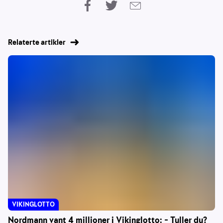
Relaterte artikler
VIKINGLOTTO
Nordmann vant 4 millioner i Vikinglotto: – Tuller du?