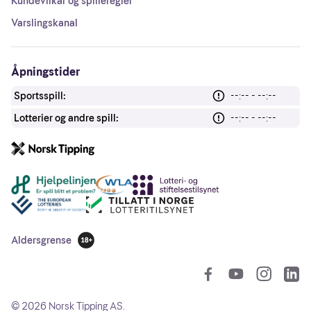
Kundevilkår og spilleregler
Varslingskanal
Åpningstider
Sportsspill:
--:-- - --:--
Lotterier og andre spill:
--:-- - --:--
Andre lenker
Aldersgrense
18 år
So
©
2026
Norsk Tipping AS.