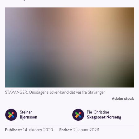
STAVANGER: Onsdagens Joker-kandidat var fra Stavanger.
Adobe stock
Steinar
Pie-Christine
Bjørnsson
Skagsoset Norseng
Publisert:
14. oktober 2020
Endret:
2. januar 2023