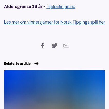
Aldersgrense 18 år
–
Hjelpelinjen.no
Les mer om vinnersjanser for Norsk Tippings spill her
Relaterte artikler