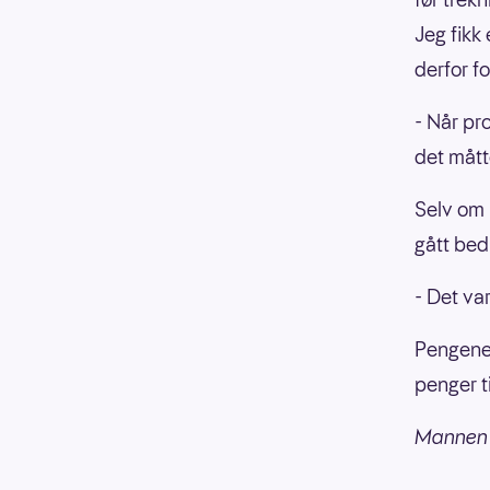
Jeg fikk
derfor f
- Når pr
det mått
Selv om 
gått bed
- Det va
Pengene s
penger t
Mannen 