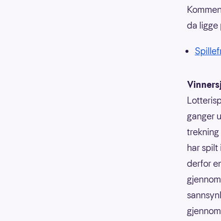
Kommende
da ligge 
Spillef
Vinners
Lotterisp
ganger u
trekning
har spilt
derfor e
gjennoms
sannsynli
gjennoms