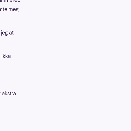
emte meg
jeg at
 ikke
t ekstra