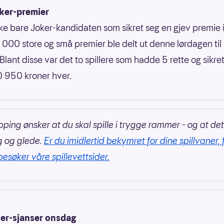
oker-premier
kke bare Joker-kandidaten som sikret seg en gjev premie i
000 store og små premier ble delt ut denne lørdagen til
Blant disse var det to spillere som hadde 5 rette og sikre
 950 kroner hver.
pping ønsker at du skal spille i trygge rammer - og at det
g og glede.
Er du imidlertid bekymret for dine spillvaner, 
besøker våre spillevettsider.
er-sjanser onsdag