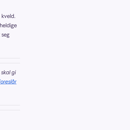
 kveld.
 heldige
t seg
 skal gi
foreslår