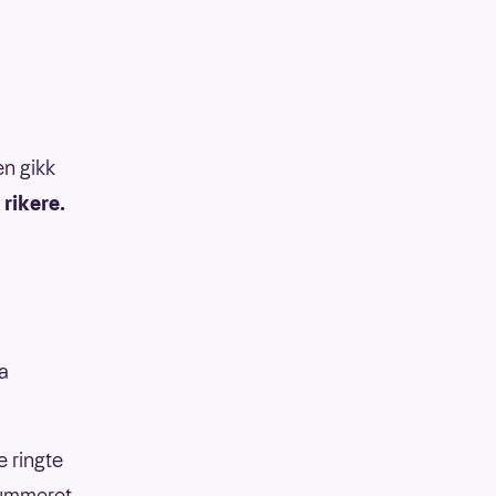
en gikk
rikere.
ra
e ringte
nummeret.