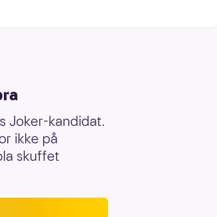
bra
s Joker-kandidat.
or ikke på
la skuffet