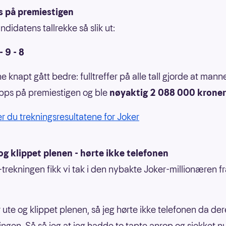
s på premiestigen
didatens tallrekke så slik ut:
- 9 - 8
 knapt gått bedre: fulltreffer på alle tall gjorde at mann
 topps på premiestigen og ble
nøyaktig 2 088 000 kroner 
er du trekningsresultatene for Joker
og klippet plenen - hørte ikke telefonen
-trekningen fikk vi tak i den nybakte Joker-millionæren f
 ute og klippet plenen, så jeg hørte ikke telefonen da der
ningen. Så så jeg at jeg hadde to tapte anrop og sjekket 