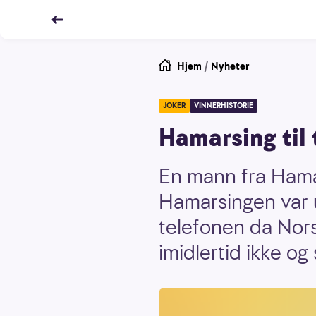
Hjem
/
Nyheter
JOKER
VINNERHISTORIE
Hamarsing til 
En mann fra Hamar
Hamarsingen var u
telefonen da Nors
imidlertid ikke og