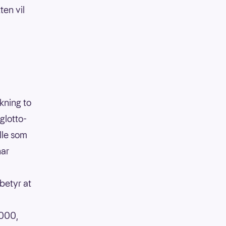
ten vil
ekning to
glotto-
lle som
har
betyr at
 000,