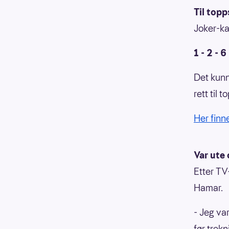
Til topp
Joker-kan
1 - 2 - 6 
Det kunne
rett til
Her finn
Var ute 
Etter TV
Hamar.
- Jeg var
før trek