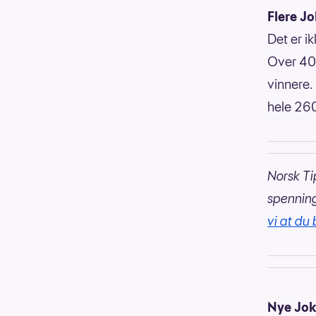
Flere J
Det er i
Over 40 
vinnere. 
hele 260
Norsk Ti
spennin
vi at du 
Nye Jok