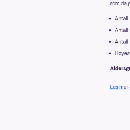
som da g
Antall
Antall
Antall
Høyest
Aldersg
Les mer 