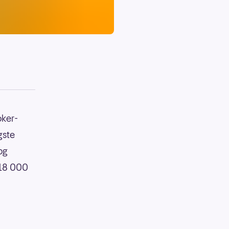
oker-
gste
og
418 000