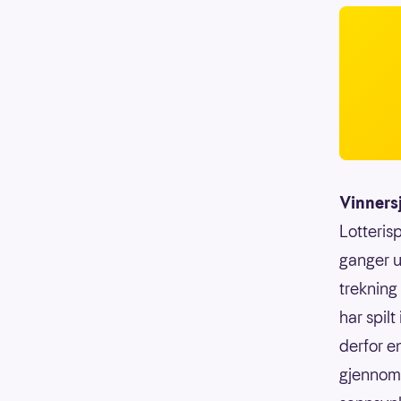
Vinners
Lotterisp
ganger u
trekning
har spilt
derfor e
gjennoms