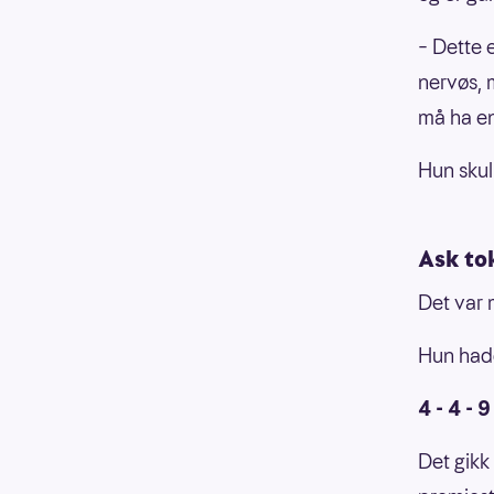
– Dette e
nervøs, 
må ha en
Hun sku
Ask to
Det var 
Hun hadd
4 - 4 - 9
Det gikk