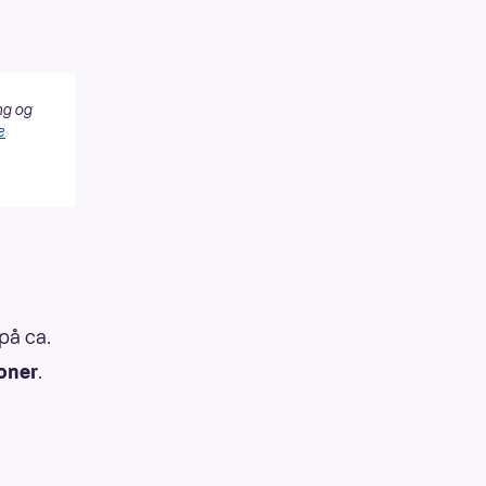
ng og
e
på ca.
roner
.