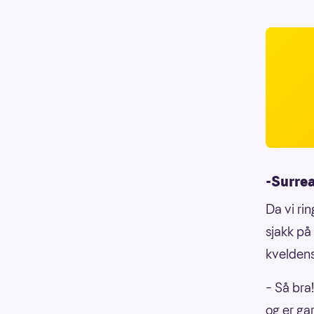
-Surrea
Da vi ri
sjakk på
kveldens
– Så bra!
og er ga