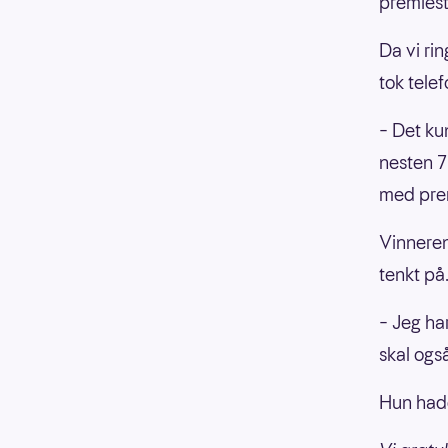
premiest
Da vi ri
tok tele
– Det kun
nesten 7
med prem
Vinneren
tenkt på
– Jeg har
skal også
Hun had