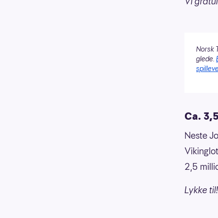
Vi gratul
Norsk T
glede.
spilleve
Ca. 3,5
Neste Jo
Vikinglo
2,5 mill
Lykke til!