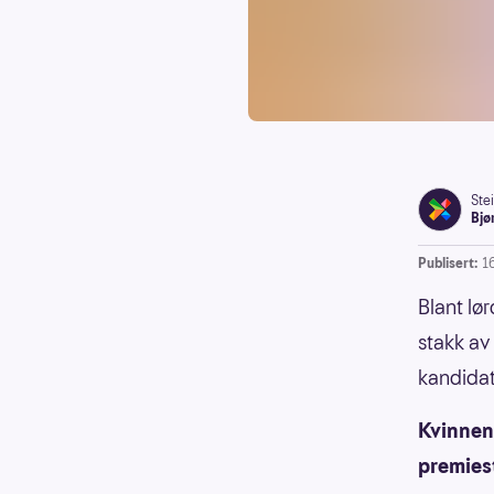
Ste
Bjø
Publisert:
1
Blant lø
stakk av
kandidat
Kvinnen
premies