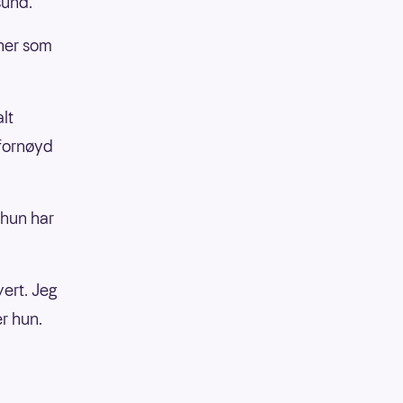
sund.
nner som
lt
 fornøyd
 hun har
vert. Jeg
er hun.