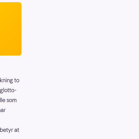
ekning to
glotto-
lle som
har
betyr at