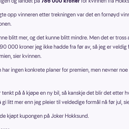
igen og landet på
786 000 kroner
for kvinnen fra Hokk
ngte opp vinneren etter trekningen var det en fornøyd vi
fonen.
ne blitt mer, og det kunne blitt mindre. Men det er tross a
90 000 kroner jeg ikke hadde fra før av, så jeg er veldig
ien, sier kvinnen.
 har ingen konkrete planer for premien, men nevner noe
.
 tenkt på å kjøpe en ny bil, så kanskje det blir det etter h
 gi litt mer enn jeg pleier til veldedige formål nå før jul, si
de kjøpt kupongen på Joker Hokksund.