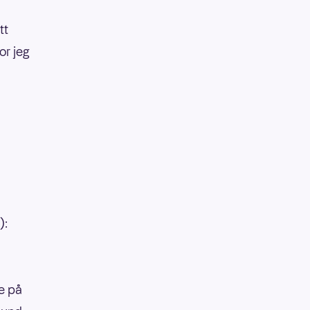
tt
or jeg
):
re på