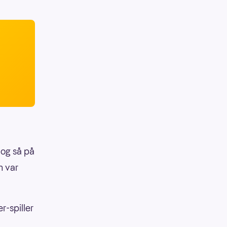
 og så på
n var
r-spiller