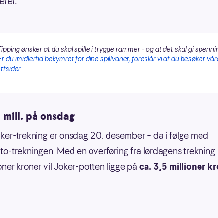
erer.
ipping ønsker at du skal spille i trygge rammer - og at det skal gi spenni
Er du imidlertid bekymret for dine spillvaner, foreslår vi at du besøker vår
ttsider.
 mill. på onsdag
ker-trekning er onsdag 20. desember – da i følge med
tto-trekningen. Med en overføring fra lørdagens trekning 
ioner kroner vil Joker-potten ligge på
ca. 3,5 millioner k