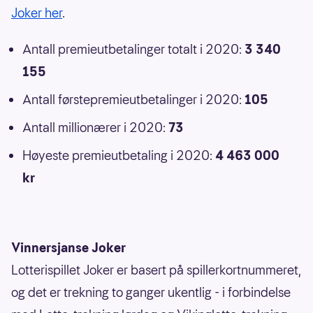
Joker her
.
Antall premieutbetalinger totalt i 2020:
3 340
155
Antall førstepremieutbetalinger i 2020:
105
Antall millionærer i 2020:
73
Høyeste premieutbetaling i 2020:
4 463 000
kr
Vinnersjanse Joker
Lotterispillet Joker er basert på spillerkortnummeret,
og det er trekning to ganger ukentlig - i forbindelse