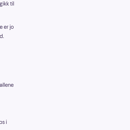
ikk til
e er jo
d.
allene
ps i