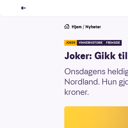
Hjem
/
Nyheter
JOKER
VINNERHISTORIE
FREMSIDE
Joker: Gikk ti
Onsdagens heldigs
Nordland. Hun gj
kroner.