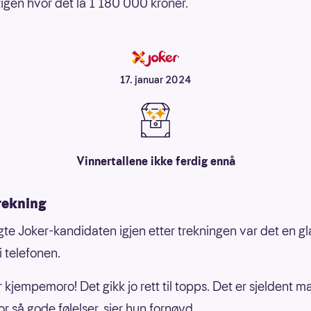
igen hvor det lå 1 180 000 kroner.
17. januar 2024
Vinnertallene ikke ferdig ennå
rekning
ngte Joker-kandidaten igjen etter trekningen var det en g
 telefonen.
 kjempemoro! Det gikk jo rett til topps. Det er sjeldent m
or så gode følelser, sier hun fornøyd.