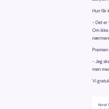
Hun får 
– Det er
Om ikke d
nærmere
Premien 
– Jeg ska
men med 
Vi gratul
Norsk T