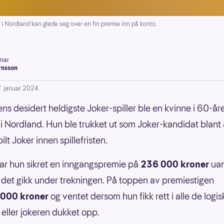
ordland kan glede seg over en fin premie inn på konto.
inar
rnsson
7. januar 2024
s desidert heldigste Joker-spiller ble en kvinne i 60-år
 Nordland. Hun ble trukket ut som Joker-kandidat blant 
lt Joker innen spillefristen.
ar hun sikret en inngangspremie på
236 000 kroner
uan
det gikk under trekningen. På toppen av premiestigen
 000 kroner
og ventet dersom hun fikk rett i alle de logis
 eller jokeren dukket opp.