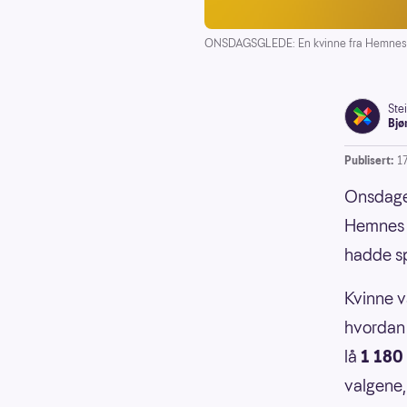
ONSDAGSGLEDE: En kvinne fra Hemnes i N
Ste
Bjø
Publisert:
1
Onsdagen
Hemnes i
hadde spi
Kvinne v
hvordan 
lå
1
180
valgene,