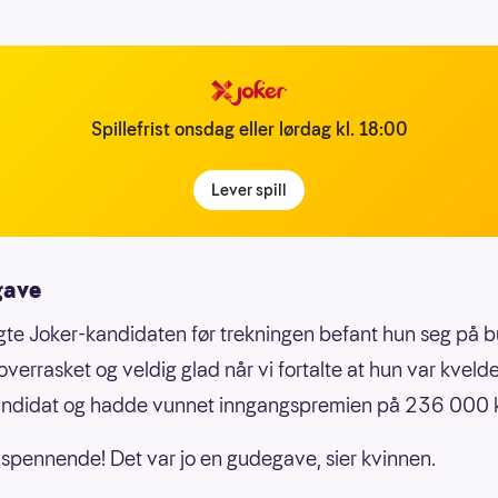
Spillefrist onsdag eller lørdag kl. 18:00
Lever spill
gave
ngte Joker-kandidaten før trekningen befant hun seg på b
overrasket og veldig glad når vi fortalte at hun var kveld
andidat og hadde vunnet inngangspremien på 236 000 k
å spennende! Det var jo en gudegave, sier kvinnen.