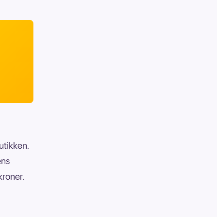
utikken.
ens
roner.