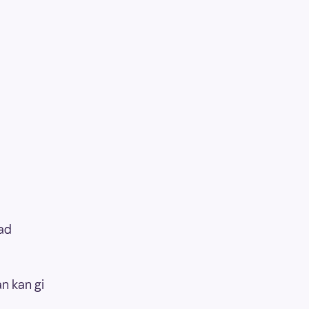
lad
an kan gi