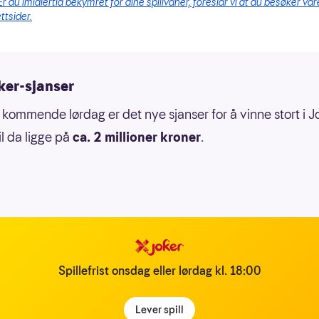
Er du imidlertid bekymret for dine spillvaner, foreslår vi at du besøker vår
ttsider.
ker-sjanser
 kommende lørdag er det nye sjanser for å vinne stort i J
il da ligge på
ca. 2 millioner kroner
.
Spillefrist onsdag eller lørdag kl. 18:00
Lever spill