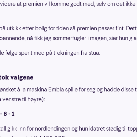
 videre at premien vil komme godt med, selv om det ikke g
på utkikk etter bolig for tiden så premien passer fint. Dett
ennende, nå fikk jeg sommerfugler i magen, sier hun gla
le følge spent med på trekningen fra stua.
tok valgene
ønsket å la maskina Embla spille for seg og hadde disse t
a venstre til høyre):
- 6 - 1
tall gikk inn for nordlendingen og hun klatret stødig til top