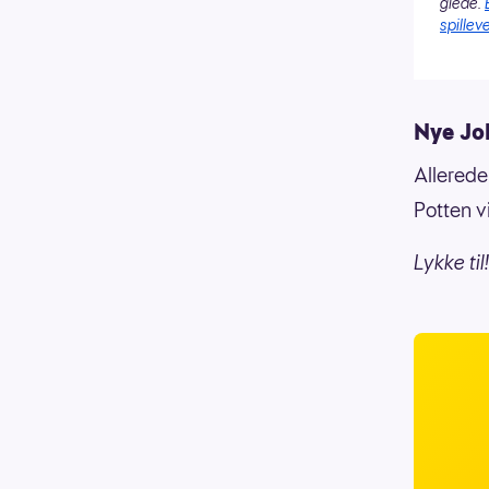
glede.
spilleve
Nye Jo
Allerede
Potten v
Lykke til!