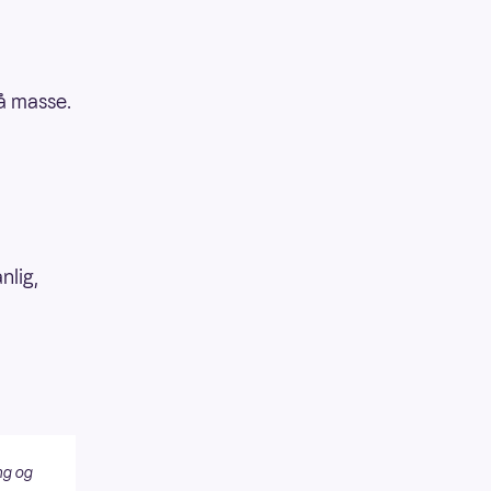
på masse.
nlig,
ng og