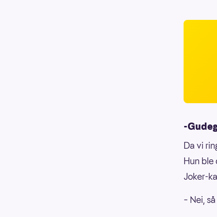
-Gude
Da vi ri
Hun ble 
Joker-k
– Nei, s