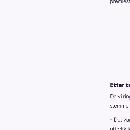
premiest
Etter t
Da vi ri
stemme i
– Det var
uttrykk f