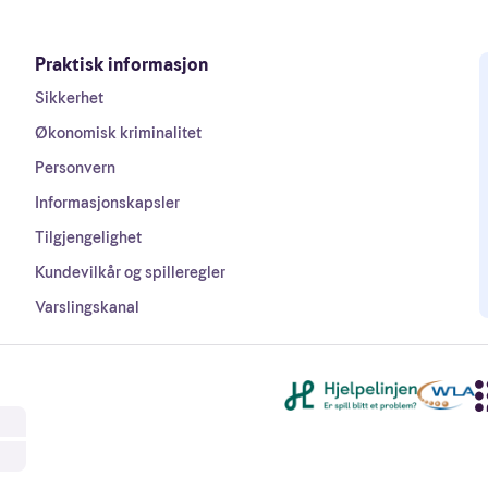
Praktisk informasjon
Sikkerhet
Økonomisk kriminalitet
Personvern
Informasjonskapsler
Tilgjengelighet
Kundevilkår og spilleregler
Varslingskanal
Andre lenker