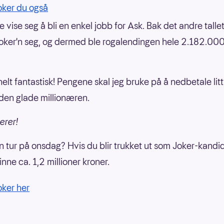
Joker du også
e vise seg å bli en enkel jobb for Ask. Bak det andre tallet
oker'n seg, og dermed ble rogalendingen hele 2.182.000
helt fantastisk! Pengene skal jeg bruke på å nedbetale litt
r den glade millionæren.
erer!
in tur på onsdag? Hvis du blir trukket ut som Joker-kandi
nne ca. 1,2 millioner kroner.
oker her