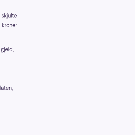
 skjulte
 kroner
 gjeld,
daten,