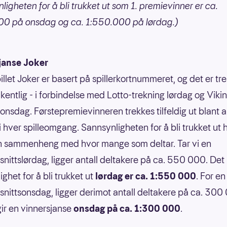
ligheten for å bli trukket ut som 1. premievinner er ca.
00 på onsdag og ca. 1:550.000 på lørdag.)
janse Joker
illet Joker er basert på spillerkortnummeret, og det er tr
kentlig - i forbindelse med Lotto-trekning lørdag og Vikin
 onsdag. Førstepremievinneren trekkes tilfeldig ut blant a
 i hver spilleomgang. Sannsynligheten for å bli trukket ut 
n sammenheng med hvor mange som deltar. Tar vi en
nittslørdag, ligger antall deltakere på ca. 550 000. Det 
ghet for å bli trukket ut
lørdag er ca. 1:550 000
. For en
nittsonsdag, ligger derimot antall deltakere på ca. 300
ir en vinnersjanse
onsdag på ca. 1:300 000
.