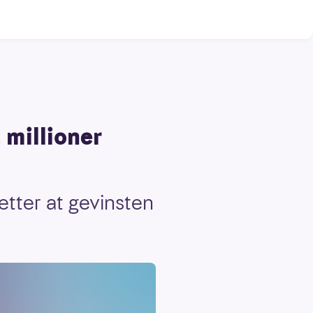
 millioner
 etter at gevinsten