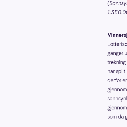
(Sannsyn
1:350.0
Vinners
Lotterisp
ganger u
trekning
har spilt
derfor e
gjennoms
sannsynli
gjennoms
som da g