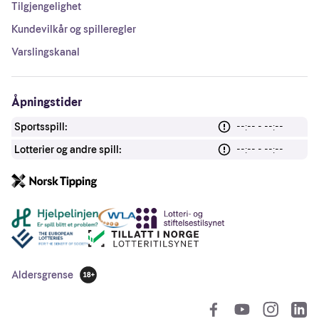
Tilgjengelighet
Kundevilkår og spilleregler
Varslingskanal
Åpningstider
Sportsspill:
--:-- - --:--
Lotterier og andre spill:
--:-- - --:--
Andre lenker
Aldersgrense
18 år