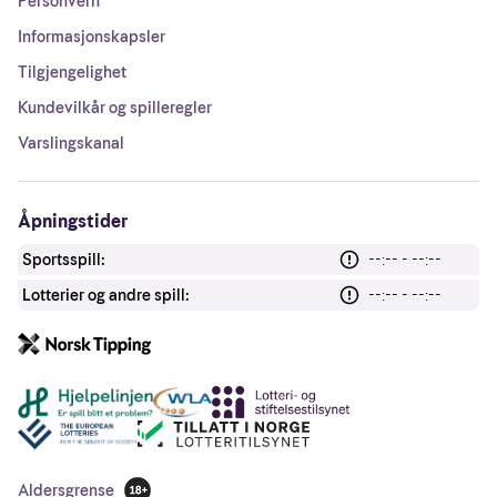
Personvern
Informasjonskapsler
Tilgjengelighet
Kundevilkår og spilleregler
Varslingskanal
Åpningstider
Sportsspill:
--:-- - --:--
Lotterier og andre spill:
--:-- - --:--
Andre lenker
Aldersgrense