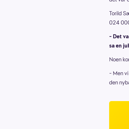
Torild S
024 000
– Det va
sa en ju
Noen kon
– Men vi 
den nyba