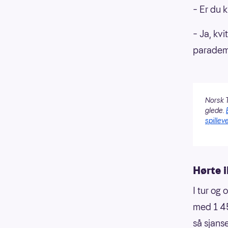
– Er du 
– Ja, kvi
paradem
Norsk T
glede.
spilleve
Hørte 
I tur og 
med 1 45
så sjanse