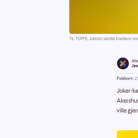
TIL TOPPS: Jokeren sendte kveldens vinne
Atl
Jen
Publisert:
2
Joker-ka
Akershus
ville gj