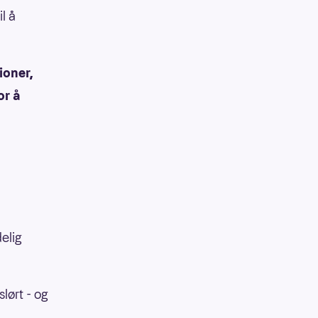
l å
ioner,
or å
elig
lørt - og