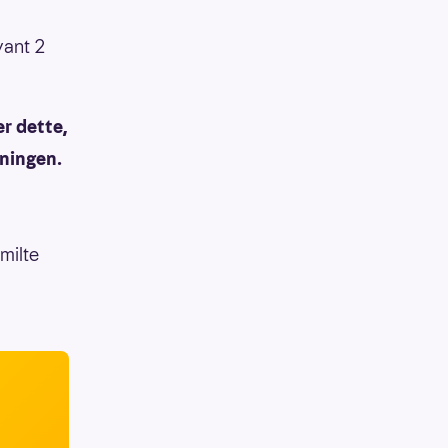
vant 2
er dette,
kningen.
smilte