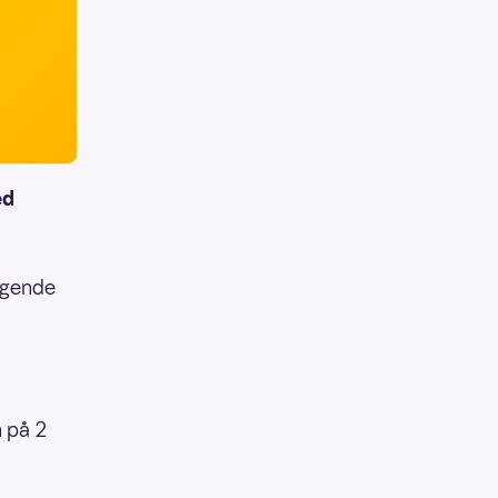
ed
lgende
n på 2