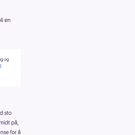
li en
ng og
e
ld sto
 midt på,
anse for å