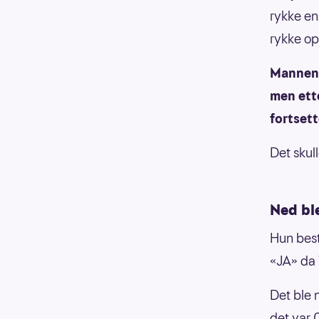
rykke en 
rykke op
Mannen O
men ett
fortsett
Det skul
Ned bl
Hun best
«JA» da 
Det ble 
det var 