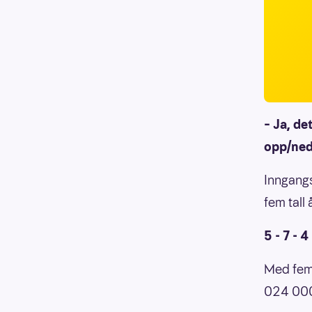
– Ja, de
opp/ned
Inngangs
fem tall 
5 - 7 - 4 
Med fem 
024 000