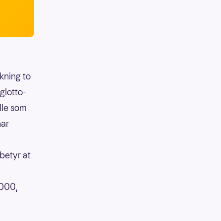
ekning to
glotto-
lle som
har
betyr at
 000,