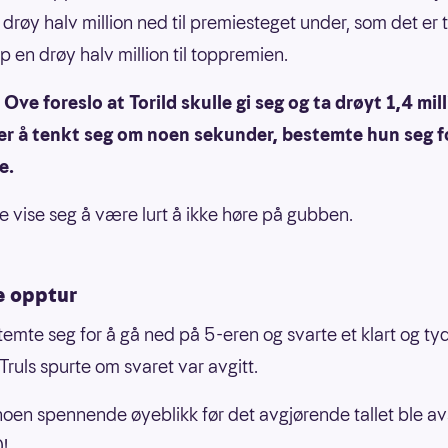
drøy halv million ned til premiesteget under, som det er ti
p en drøy halv million til toppremien.
ve foreslo at Torild skulle gi seg og ta drøyt 1,4 mill
er å tenkt seg om noen sekunder, bestemte hun seg f
e.
le vise seg å være lurt å ikke høre på gubben.
e opptur
emte seg for å gå ned på 5-eren og svarte et klart og tyd
Truls spurte om svaret var avgitt.
noen spennende øyeblikk før det avgjørende tallet ble avs
0!