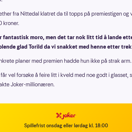
æther fra Nittedal klatret da til topps på premiestigen og 
 kroner.
r fantastisk moro, men det tar nok litt tid å lande ett
blende glad Torild da vi snakket med henne etter tre
krete planer med premien hadde hun ikke på strak arm.
får vel forsøke å feire litt i kveld med noe godt i glasset, 
kte Joker-millionæren.
Spillefrist onsdag eller lørdag kl. 18:00