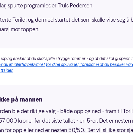
klar, spurte programleder Truls Pedersen.
tterte Torild, og dermed startet det som skulle vise seg å b
arsj mot toppen.
ipping ønsker at du skal spille i trygge rammer - og at det skal gi spenni
Er du imidlertid bekymret for dine spillvaner, foreslår vi at du besøker vår
ttsider.
ikke på mannen
orden ble det riktige valg - både opp og ned - fram til Tori
7 000 kroner før det siste tallet - en 5-er. Det er nesten
n for opp eller ned er nesten 50/50. Det vil si like stor sj