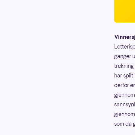
Vinners
Lotterisp
ganger u
trekning
har spilt
derfor e
gjennoms
sannsynli
gjennoms
som da g