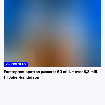
VIKINGLOTTO
Førstepremiepotten passerer 60 mill. – over 3,8 mill.
til Joker-kandidaten