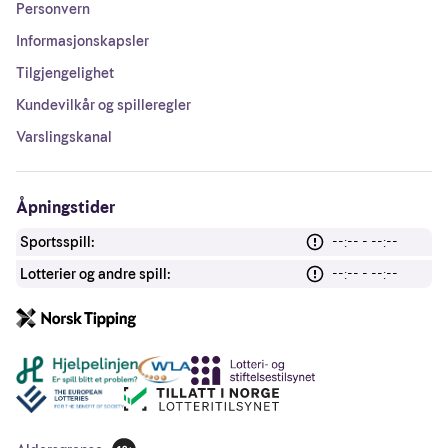
Personvern
Informasjonskapsler
Tilgjengelighet
Kundevilkår og spilleregler
Varslingskanal
Åpningstider
Sportsspill:
--:-- - --:--
Lotterier og andre spill:
--:-- - --:--
Andre lenker