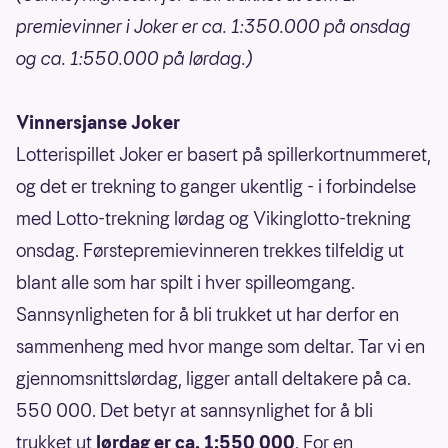
premievinner i Joker er ca. 1:350.000 på onsdag
og ca. 1:550.000 på lørdag.)
Vinnersjanse Joker
Lotterispillet Joker er basert på spillerkortnummeret,
og det er trekning to ganger ukentlig - i forbindelse
med Lotto-trekning lørdag og Vikinglotto-trekning
onsdag. Førstepremievinneren trekkes tilfeldig ut
blant alle som har spilt i hver spilleomgang.
Sannsynligheten for å bli trukket ut har derfor en
sammenheng med hvor mange som deltar. Tar vi en
gjennomsnittslørdag, ligger antall deltakere på ca.
550 000. Det betyr at sannsynlighet for å bli
trukket ut
lørdag er ca. 1:550 000
. For en