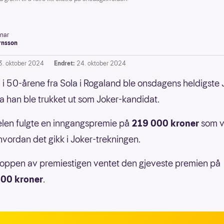
inar
rnsson
3. oktober 2024
Endret:
24. oktober 2024
i 50-årene fra Sola i Rogaland ble onsdagens heldigste 
da han ble trukket ut som Joker-kandidat.
elen fulgte en inngangspremie på
219 000 kroner
som v
hvordan det gikk i Joker-trekningen.
toppen av premiestigen ventet den gjeveste premien på
000 kroner
.