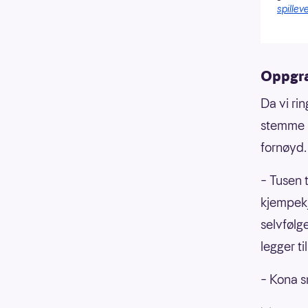
spilleve
Oppgra
Da vi ri
stemme i
fornøyd.
– Tusen t
kjempekj
selvfølg
legger til
– Kona s