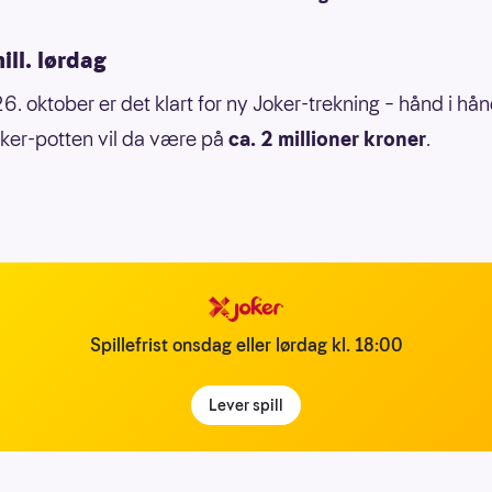
ill. lørdag
6. oktober er det klart for ny Joker-trekning – hånd i h
oker-potten vil da være på
ca. 2 millioner kroner
.
Spillefrist onsdag eller lørdag kl. 18:00
Lever spill