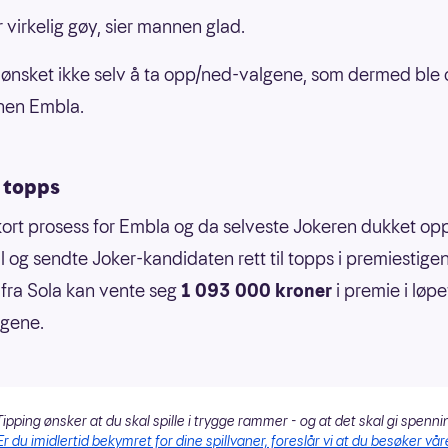
 virkelig gøy, sier mannen glad.
nsket ikke selv å ta opp/ned-valgene, som dermed ble o
inen Embla.
l topps
kort prosess for Embla og da selveste Jokeren dukket op
ll og sendte Joker-kandidaten rett til topps i premiestigen
ra Sola kan vente seg
1 093 000 kroner
i premie i løpe
agene.
ipping ønsker at du skal spille i trygge rammer - og at det skal gi spenni
Er du imidlertid bekymret for dine spillvaner, foreslår vi at du besøker vår