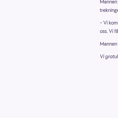
Mannen h
trekning
– Vi komm
oss. Vi f
Mannen 
Vi gratul