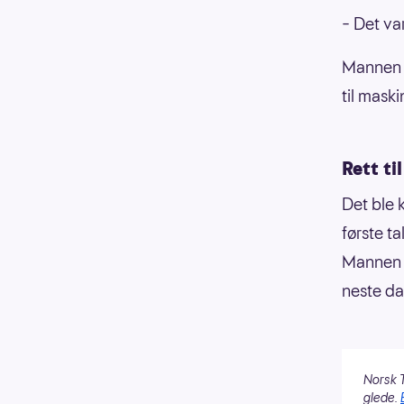
– Det var
Mannen ø
til mask
Rett ti
Det ble 
første ta
Mannen f
neste d
Norsk T
glede.