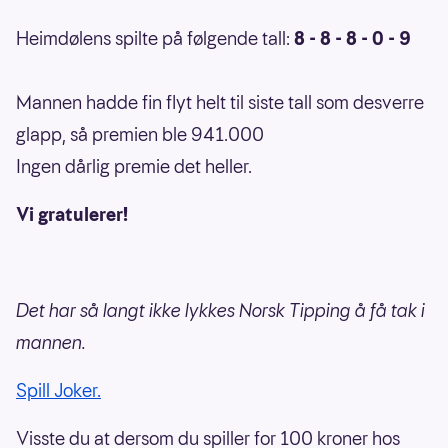
Heimdølens spilte på følgende tall:
8 - 8 - 8 - 0 - 9
Mannen hadde fin flyt helt til siste tall som desverre
glapp, så premien ble 941.000
Ingen dårlig premie det heller.
Vi gratulerer!
Det har så langt ikke lykkes Norsk Tipping å få tak i
mannen.
Spill Joker.
Visste du at dersom du spiller for 100 kroner hos