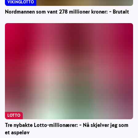
VIKINGLOTTO
Nordmannen som vant 278 millioner kroner: – Brutalt
LOTTO
Tre nybakte Lotto-millionærer: – Nå skjelver jeg som
et aspeløv