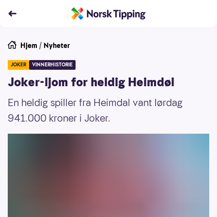
Hjem
/
Nyheter
JOKER
VINNERHISTORIE
Joker-ljom for heldig Heimdøl
En heldig spiller fra Heimdal vant lørdag
941.000 kroner i Joker.