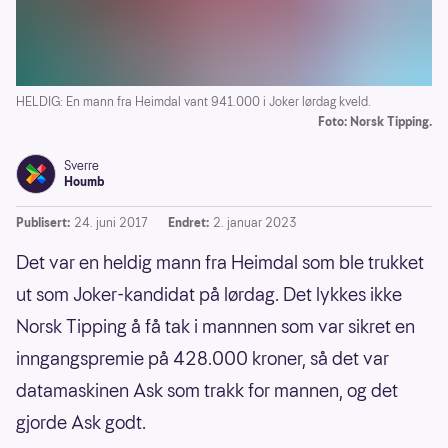
HELDIG: En mann fra Heimdal vant 941.000 i Joker lørdag kveld.
Foto: Norsk Tipping.
Sverre
Houmb
Publisert:
24. juni 2017
Endret:
2. januar 2023
Det var en heldig mann fra Heimdal som ble trukket
ut som Joker-kandidat på lørdag. Det lykkes ikke
Norsk Tipping å få tak i mannnen som var sikret en
inngangspremie på 428.000 kroner, så det var
datamaskinen Ask som trakk for mannen, og det
gjorde Ask godt.