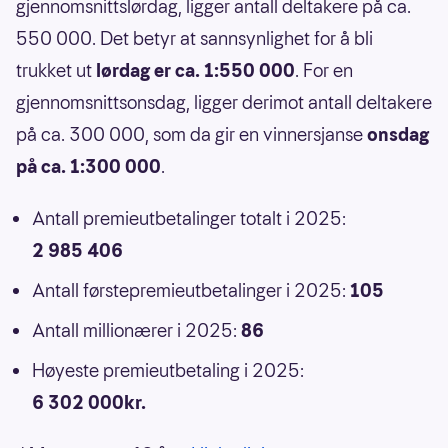
gjennomsnittslørdag, ligger antall deltakere på ca.
550 000. Det betyr at sannsynlighet for å bli
trukket ut
lørdag er ca. 1:550 000
. For en
gjennomsnittsonsdag, ligger derimot antall deltakere
på ca. 300 000, som da gir en vinnersjanse
onsdag
på ca. 1:300 000
.
Antall premieutbetalinger totalt i 2025:
2 985 406
Antall førstepremieutbetalinger i 2025:
105
Antall millionærer i 2025:
86
Høyeste premieutbetaling i 2025:
6 302 000kr.