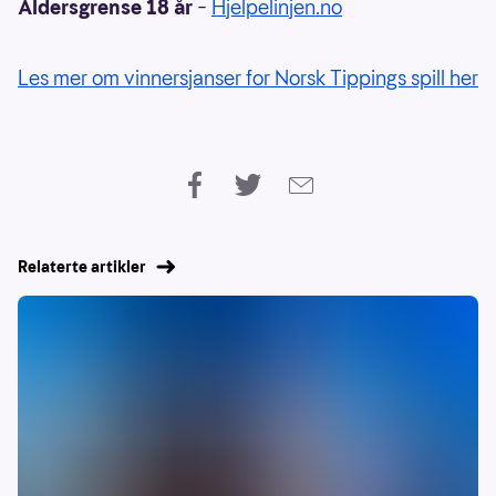
Aldersgrense 18 år
–
Hjelpelinjen.no
Les mer om vinnersjanser for Norsk Tippings spill her
Relaterte artikler