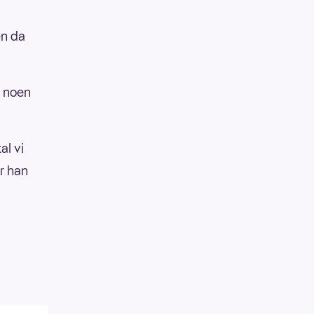
en da
e noen
al vi
er han