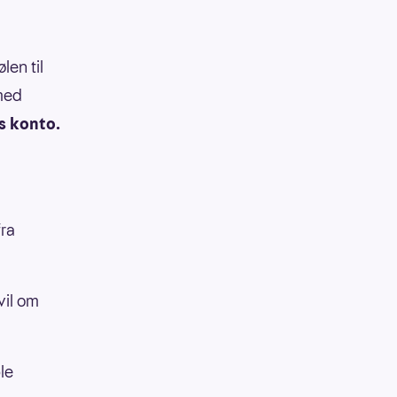
len til
med
s konto.
fra
vil om
le