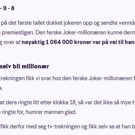
- 9 - 8
 på det første tallet dukket jokeren opp og sendte venndø
 premiestigen. Den ferske Joker-millionæren kunne der
g over at
nøyaktig 1 064 000 kroner var på vei til han
selv bli millionær
-trekningen fikk vi svar hos den ferske Joker-millionæren 
a.
at dere ringte litt etter klokka 18, så var det ikke så mye t
 ringte for, humrer mannen glad.
ikk derfor med seg tv-trekningen og fikk selv se at han b