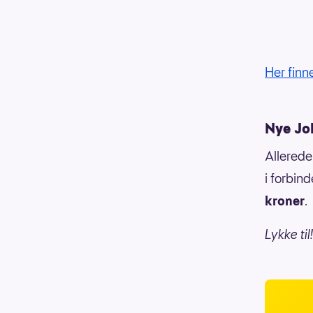
Her finn
Nye Jo
Allerede
i forbin
kroner
.
Lykke til!