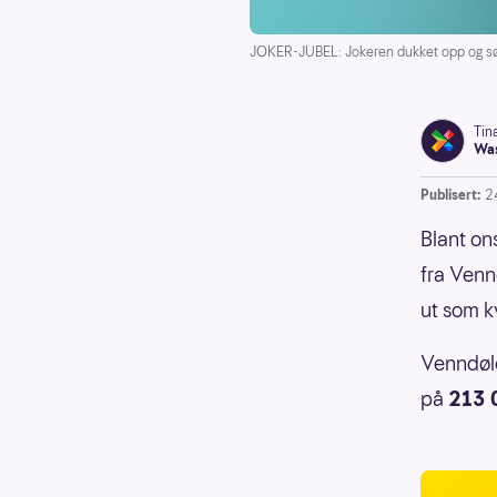
JOKER-JUBEL: Jokeren dukket opp og sørg
Tin
Was
Publisert:
2
Blant on
fra Venn
ut som k
Venndøle
på
213 