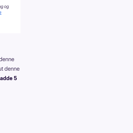
ng og
e
 denne
ut denne
 hadde 5