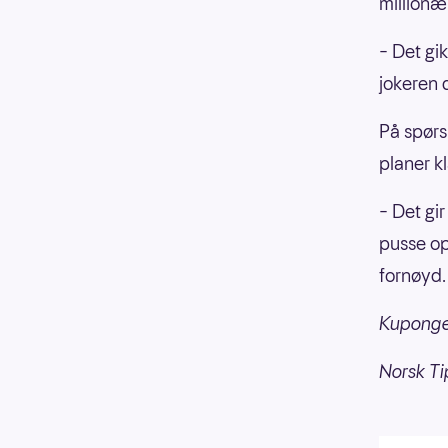
millionæ
– Det gik
jokeren d
På spørs
planer kl
– Det gir
pusse opp
fornøyd.
Kupongen
Norsk Ti