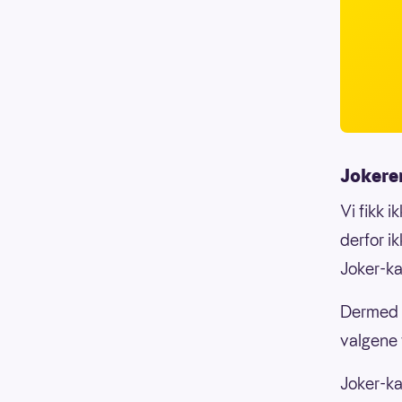
Jokere
Vi fikk 
derfor i
Joker-ka
Dermed b
valgene 
Joker-kan