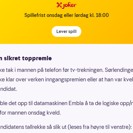
Spillefrist onsdag eller lørdag kl. 18:00
Lever spill
n sikret toppremie
ikke tak i mannen på telefon før tv-trekningen. Sørlending
kke klar over verken inngangspremien eller at han var kv
ndidat.
le det opp til datamaskinen Embla å ta de logiske opp/
for mannen onsdag kveld.
didatens tallrekke så slik ut (leses fra høyre til venstre):