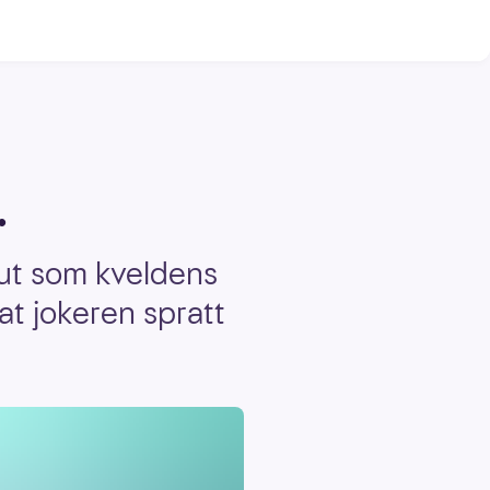
.
 ut som kveldens
at jokeren spratt