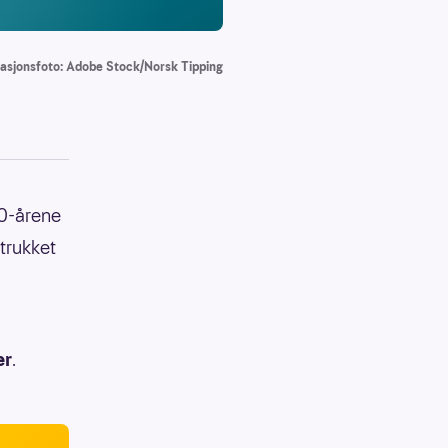
trasjonsfoto: Adobe Stock/Norsk Tipping
40-årene
 trukket
er
.