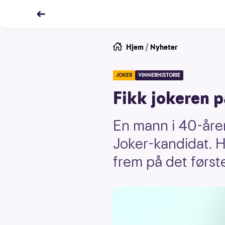
Hjem
/
Nyheter
JOKER
VINNERHISTORIE
Fikk jokeren på
En mann i 40-åre
Joker-kandidat. Ha
frem på det første