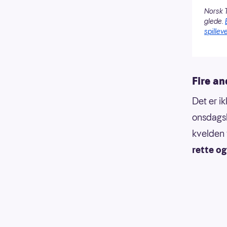
Norsk T
glede.
spilleve
Fire a
Det er i
onsdagsk
kvelden t
rette og