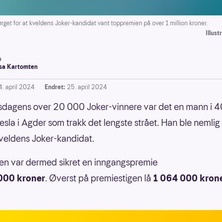
et for at kveldens Joker-kandidat vant toppremien på over 1 million kroner.
Illus
a
a Kartomten
4. april 2024
Endret:
25. april 2024
sdagens over 20 000 Joker-vinnere var det en mann i 
esla i Agder som trakk det lengste strået. Han ble nemlig
veldens Joker-kandidat.
n var dermed sikret en inngangspremie
000 kroner
. Øverst på premiestigen lå
1 064 000 kron