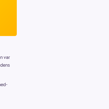
en var
eldens
ned-