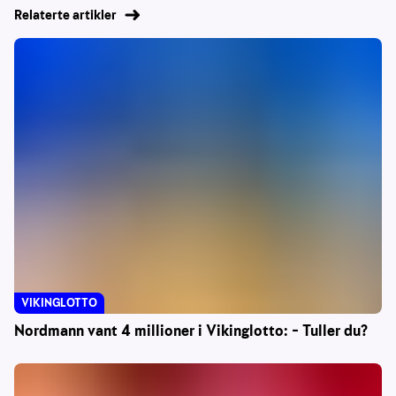
Relaterte artikler
VIKINGLOTTO
Nordmann vant 4 millioner i Vikinglotto: – Tuller du?