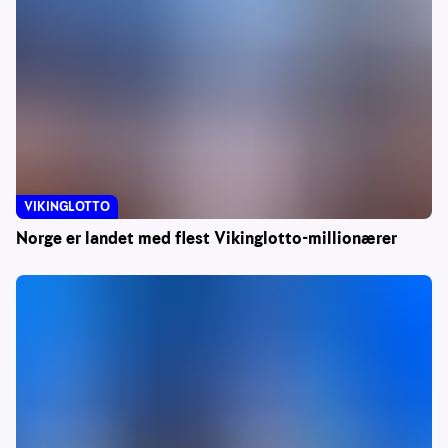
VIKINGLOTTO
Norge er landet med flest Vikinglotto-millionærer