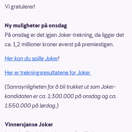
Vi gratulerer!
Ny muligheter på onsdag
På onsdag er det igjen Joker-trekning, da ligger det
ca. 1,2 millioner kroner øverst på premiestigen.
Her kan du spille Joker
!
Her er trekningsresultatene for Joker
(Sannsynligheten for å bli trukket ut som Joker-
kandidaten er ca. 1:300.000 på onsdag og ca.
1:550.000 på lørdag.)
Vinnersjanse Joker