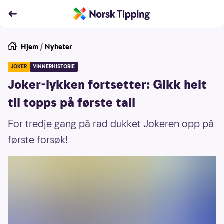
Hjem
/
Nyheter
JOKER
VINNERHISTORIE
Joker-lykken fortsetter: Gikk helt
til topps på første tall
For tredje gang på rad dukket Jokeren opp på
første forsøk!