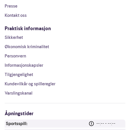
Presse
Kontakt oss
Praktisk informasjon
Sikkerhet
Økonomisk kriminalitet
Personvern
Informasjonskapsler
Tilgjengelighet
Kundevilkår og spilleregler
Varslingskanal
Åpningstider
Sportsspill:
--:-- - --:--