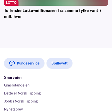
LOTTO
To ferske Lotto-millionærer fra samme fylke vant 7
mill. hver
Kundeservice
Spillevett
Snarveier
Grasrotandelen
Dette er Norsk Tipping
Jobb i Norsk Tipping
Nyhetsbrev