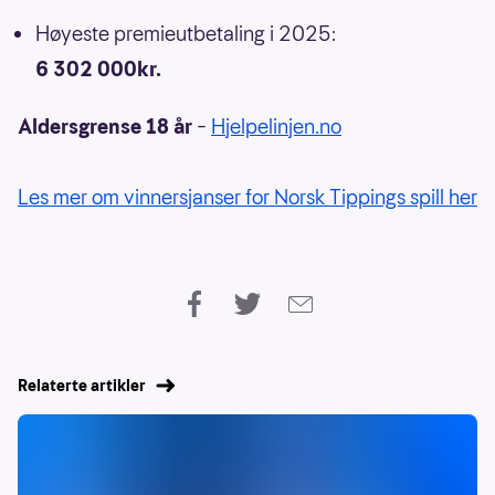
Høyeste premieutbetaling i 2025:
6 302 000kr.
Aldersgrense 18 år
–
Hjelpelinjen.no
Les mer om vinnersjanser for Norsk Tippings spill her
Relaterte artikler