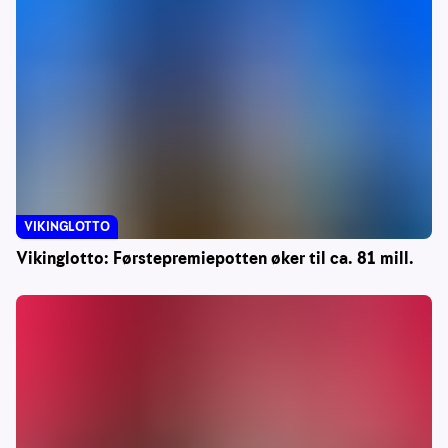
VIKINGLOTTO
Vikinglotto: Førstepremiepotten øker til ca. 81 mill.