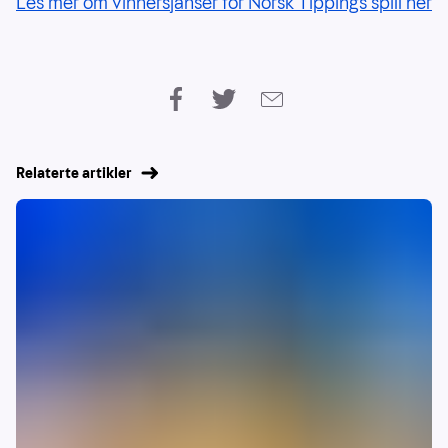
Les mer om vinnersjanser for Norsk Tippings spill her
Relaterte artikler