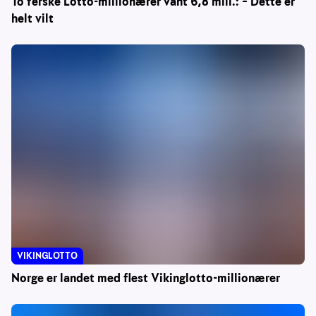
To ferske Lotto-millionærer vant 6,8 mill.: – Dette er
helt vilt
VIKINGLOTTO
Norge er landet med flest Vikinglotto-millionærer