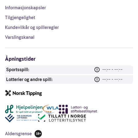
Informasjonskapsler
Tilgjengelighet
Kundevilkår og spilleregler
Varslingskanal
Åpningstider
Sportsspill:
--:-- - --:--
Lotterier og andre spill:
--:-- - --:--
Andre lenker
Aldersgrense
18 år