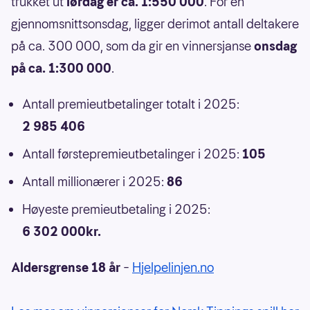
trukket ut
lørdag er ca. 1:550 000
. For en
gjennomsnittsonsdag, ligger derimot antall deltakere
på ca. 300 000, som da gir en vinnersjanse
onsdag
på ca. 1:300 000
.
Antall premieutbetalinger totalt i 2025:
2 985 406
Antall førstepremieutbetalinger i 2025:
105
Antall millionærer i 2025:
86
Høyeste premieutbetaling i 2025:
6 302 000kr.
Aldersgrense 18 år
–
Hjelpelinjen.no