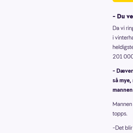
– Du v
Da vi ri
i vinter
heldigst
201 000
– Dæven,
så mye, 
mannen
Mannen f
topps.
–Det blir