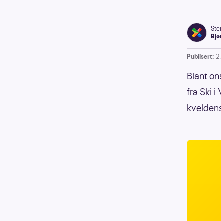
Ste
Bjø
Publisert:
2
Blant on
fra Ski 
kveldens