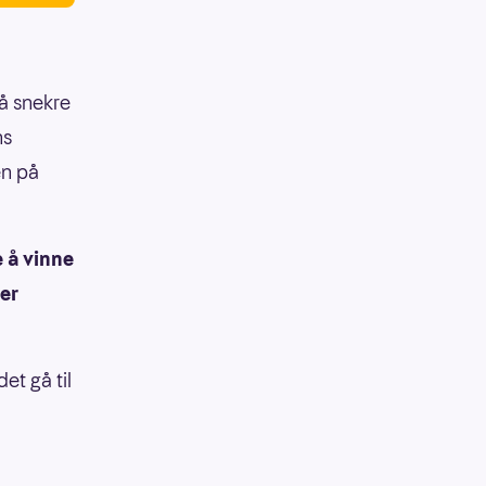
på snekre
ns
en på
e å vinne
ier
et gå til