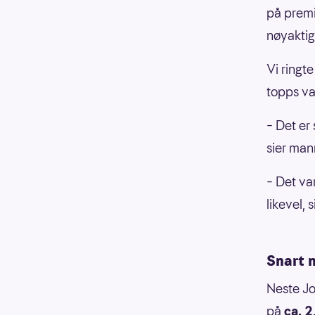
på premi
nøyakti
Vi ringt
topps va
– Det er 
sier man
– Det var
likevel, 
Snart 
Neste Jo
på
ca. 2