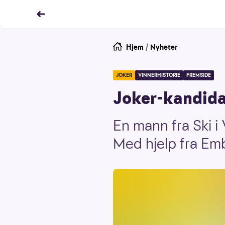
Hjem
/
Nyheter
JOKER
VINNERHISTORIE
FREMSIDE
Joker-kandida
En mann fra Ski i
Med hjelp fra Em