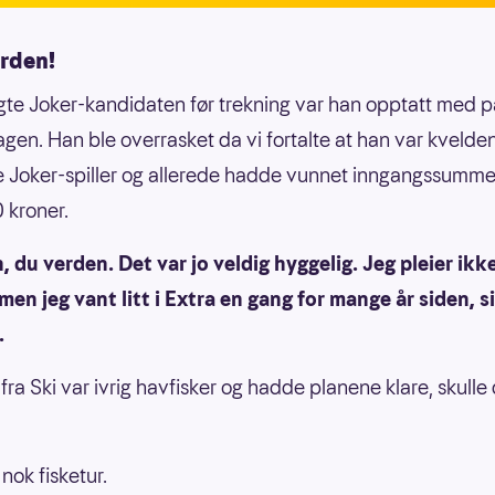
erden!
ngte Joker-kandidaten før trekning var han opptatt med 
hagen. Han ble overrasket da vi fortalte at han var kvelde
e Joker-spiller og allerede hadde vunnet inngangssumm
 kroner.
 du verden. Det var jo veldig hyggelig. Jeg pleier ikk
men jeg vant litt i Extra en gang for mange år siden, s
.
ra Ski var ivrig havfisker og hadde planene klare, skulle d
 nok fisketur.