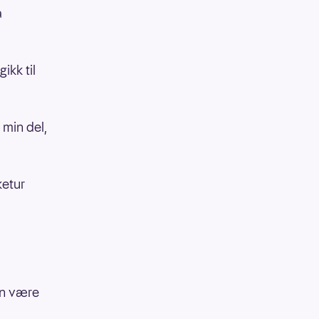
å
ikk til
 min del,
ketur
en være