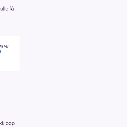
ulle få
ng og
e
akk opp