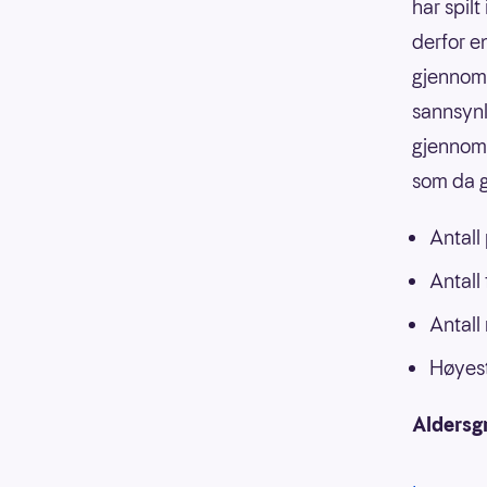
har spilt
derfor e
gjennoms
sannsynli
gjennoms
som da g
Antall
Antall
Antall
Høyest
Aldersg