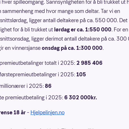
 i hver spilleomgang. Sannsynligheten for å bli trukket ut 
n sammenheng med hvor mange som deltar. Tar vi en
nittslørdag, ligger antall deltakere på ca. 550 000. Det 
ghet for å bli trukket ut
lørdag er ca. 1:550 000
. For en
nittsonsdag, ligger derimot antall deltakere på ca. 300
ir en vinnersjanse
onsdag på ca. 1:300 000
.
 premieutbetalinger totalt i 2025:
2 985 406
 førstepremieutbetalinger i 2025:
105
 millionærer i 2025:
86
e premieutbetaling i 2025:
6 302 000kr.
rense 18 år
–
Hjelpelinjen.no