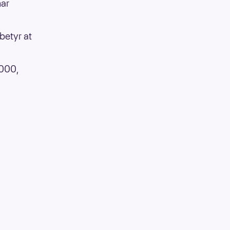
har
betyr at
 000,