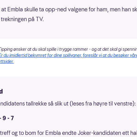
e at Embla skulle ta opp-ned valgene for ham, men han sk
trekningen på TV.
ipping ønsker at du skal spille i trygge rammer - og at det skal gi spenni
Er du imidlertid bekymret for dine spillvaner, foreslår vi at du besøker vår
ttsider.
d
didatens tallrekke så slik ut (leses fra høyre til venstre):
- 9 - 7
e treff og to bom for Embla endte Joker-kandidaten ett h