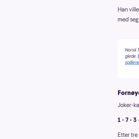
Han vill
med seg 
Norsk T
glede.
spilleve
Fornøy
Joker-kan
1 - 7 - 3 
Etter tr