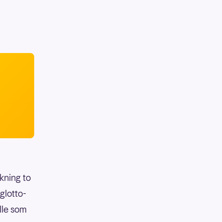
ekning to
glotto-
lle som