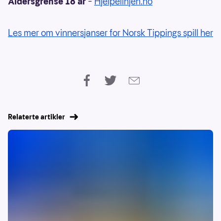
Aldersgrense 18 år
–
Hjelpelinjen.no
Les mer om vinnersjanser for Norsk Tippings spill her
Relaterte artikler