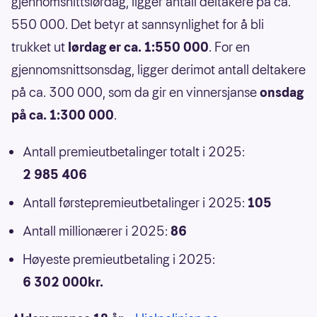
gjennomsnittslørdag, ligger antall deltakere på ca.
550 000. Det betyr at sannsynlighet for å bli
trukket ut
lørdag er ca. 1:550 000
. For en
gjennomsnittsonsdag, ligger derimot antall deltakere
på ca. 300 000, som da gir en vinnersjanse
onsdag
på ca. 1:300 000
.
Antall premieutbetalinger totalt i 2025:
2 985 406
Antall førstepremieutbetalinger i 2025:
105
Antall millionærer i 2025:
86
Høyeste premieutbetaling i 2025:
6 302 000kr.