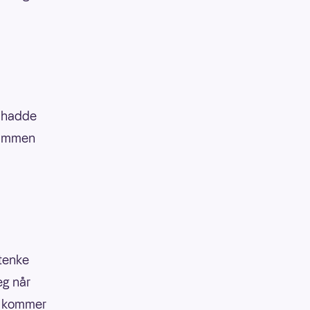
n hadde
sammen
 tenke
eg når
et kommer