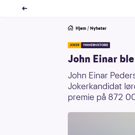
Hjem
/
Nyheter
JOKER
VINNERHISTORIE
John Einar ble
John Einar Peders
Jokerkandidat lørd
premie på 872 00