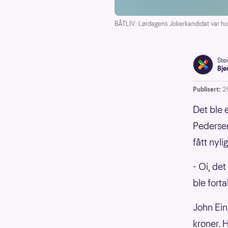
BÅTLIV: Lørdagens Jokerkandidat var ho
Ste
Bjø
Publisert:
2
Det ble 
Pedersen
fått nyli
- Oi, det
ble fort
John Ein
kroner. 