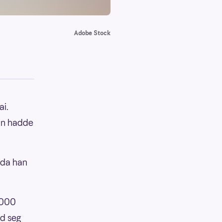
Adobe Stock
ai.
an hadde
n da han
 000
ed seg