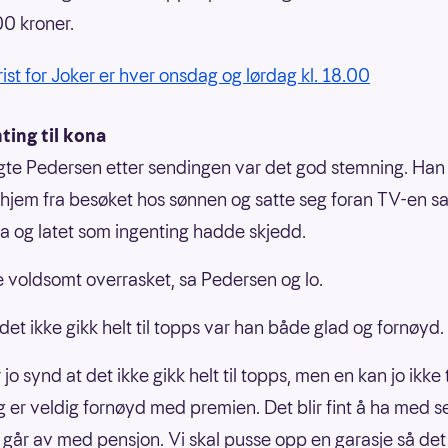
00 kroner.
rist for Joker er hver onsdag og lørdag kl. 18.00
ting til kona
ngte Pedersen etter sendingen var det god stemning. Ha
jem fra besøket hos sønnen og satte seg foran TV-en 
 og latet som ingenting hadde skjedd.
e voldsomt overrasket, sa Pedersen og lo.
det ikke gikk helt til topps var han både glad og fornøyd.
 jo synd at det ikke gikk helt til topps, men en kan jo ikke
g er veldig fornøyd med premien. Det blir fint å ha med s
t går av med pensjon. Vi skal pusse opp en garasje så d