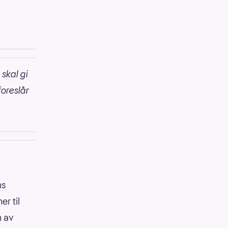
 skal gi
foreslår
ns
er til
n av