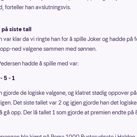
, forteller han avslutningsvis.
å siste tall
 var klar da vi ringte han for å spille Joker og hadde på 
t opp-ned valgene sammen med sønnen.
Pedersen hadde å spille med var:
 - 5 - 1
 gjorde de logiske valgene, og klatret stødig oppover på
gen. Det siste tallet var 2 og igjen gjorde han det logiske
å gå opp. Der lå tallet 1 som gjorde at premien endte p
upongen ble kjøpt på Rema 1000 Busterudgate i Halden