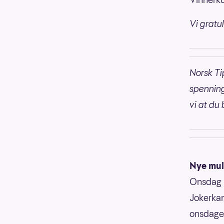
Vi gratul
Norsk Ti
spenning
vi at du 
Nye mul
Onsdag 2
Jokerkand
onsdagens