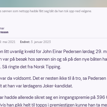
s sønnen som nettopp hadde fått seg båt da han tok opp-ned valgene.
inar
rnsson
9. mai 2021
Endret:
3. januar 2023
en litt uvanlig kveld for John Einar Pedersen lørdag 29. m
 var på besøk hos sønnen sin og så på den nye båten h
g. Så ringte det fra Norsk Tipping.
 var da voldsomt. Det er nesten ikke til å tro, sa Pederse
alt at han var lørdagens Joker-kandidat.
ar hadde allerede sikret seg en inngangspremie på 396
Hvis han gikk helt til topps i premiestigen kunne han ta m