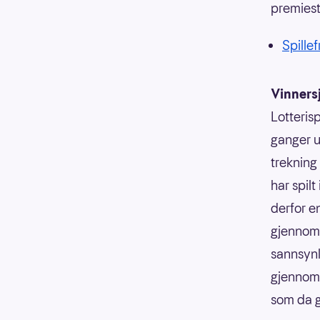
premies
Spillef
Vinners
Lotterisp
ganger u
trekning
har spilt
derfor e
gjennoms
sannsynli
gjennoms
som da g