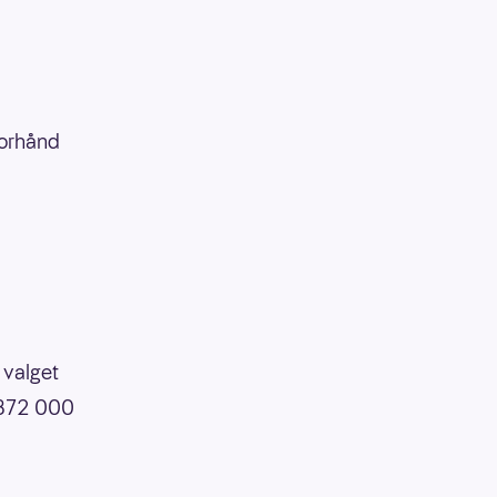
forhånd
 valget
å 872 000
.