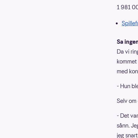
1 981 0
Spillef
Sa ingen
Da vi ri
kommet h
med kona
- Hun bl
Selv om 
- Det var
sånn. Je
jeg snar