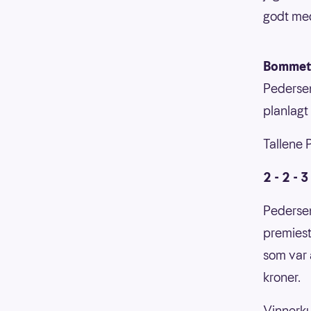
godt med
Bommet p
Pedersen
planlag
Tallene 
2 - 2 - 3
Pedersen
premiesti
som var 
kroner.
Vinnerk