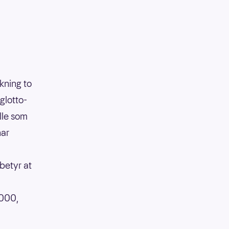
ekning to
glotto-
lle som
har
betyr at
 000,