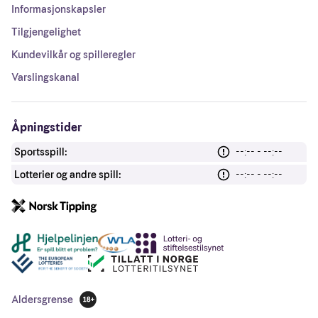
Informasjonskapsler
Tilgjengelighet
Kundevilkår og spilleregler
Varslingskanal
Åpningstider
Sportsspill:
--:-- - --:--
Lotterier og andre spill:
--:-- - --:--
Andre lenker
Aldersgrense
18 år