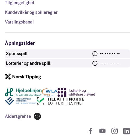
Tilgjengelighet
Kundevilkår og spilleregler
Varslingskanal
Åpningstider
Sportsspill:
--:-- - --:--
Lotterier og andre spill:
--:-- - --:--
Andre lenker
Aldersgrense
18 år