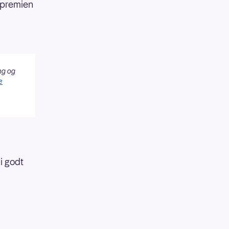
g premien
ng og
e
i godt