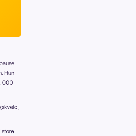
 pause
n. Hun
42 000
agskveld,
 store