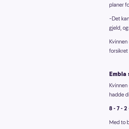
planer f
–Det kan
gjeld, o
Kvinnen 
forsikre
Embla 
Kvinnen 
hadde dis
8 - 7 - 2 
Med to b