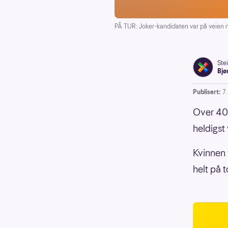
PÅ TUR: Joker-kandidaten var på veien n
Ste
Bjø
Publisert:
7
Over 40 
heldigst
Kvinnen 
helt på 