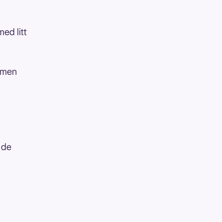
ed litt
, men
 de