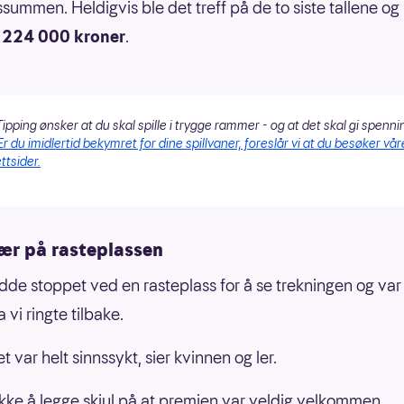
summen. Heldigvis ble det treff på de to siste tallene o
 224 000 kroner
.
ipping ønsker at du skal spille i trygge rammer - og at det skal gi spenni
Er du imidlertid bekymret for dine spillvaner, foreslår vi at du besøker vår
ttsider.
nær på rasteplassen
dde stoppet ved en rasteplass for å se trekningen og var 
vi ringte tilbake.
t var helt sinnssykt, sier kvinnen og ler.
ikke å legge skjul på at premien var veldig velkommen.