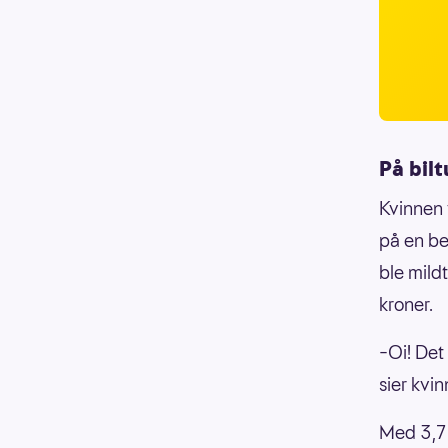
På bilt
Kvinnen 
på en be
ble mild
kroner.
–Oi! Det
sier kvin
Med 3,7 