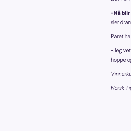
–Nå blir 
sier dra
Paret har
–Jeg vet 
hoppe og 
Vinnerk
Norsk Ti