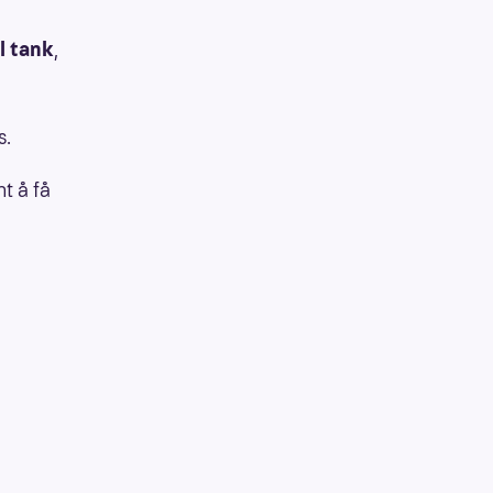
ll tank
,
s.
nt å få