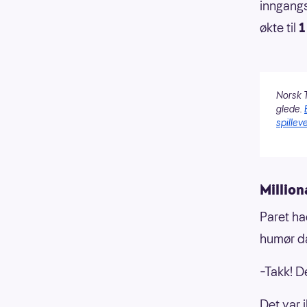
inngangs
økte til
1
Norsk T
glede.
spilleve
Millio
Paret ha
humør da 
–Takk! De
Det var 