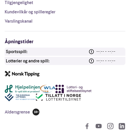
Tilgjengelighet
Kundevilkår og spilleregler
Varslingskanal
Åpningstider
Sportsspill:
--:-- - --:--
Lotterier og andre spill:
--:-- - --:--
Andre lenker
Aldersgrense
18 år