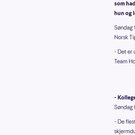
som hadd
hun og l
Søndag f
Norsk Ti
- Det er
Team Ho
- Kolle
Søndag h
- De fle
skjermdu