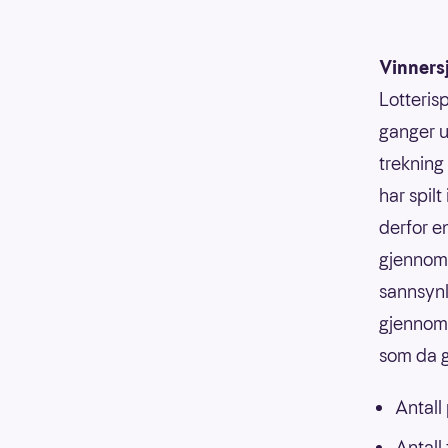
Vinners
Lotterisp
ganger u
trekning
har spilt
derfor e
gjennoms
sannsynli
gjennoms
som da g
Antall
Antall