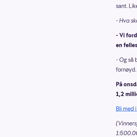
sant. Lik
- Hva sk
- Vi for
en felle
- Og så b
fornøyd.
På onsda
1,2 mill
Bli med 
(Vinners
1:500.00