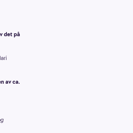
av det på
Mari
n av ca.
og