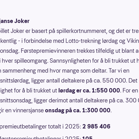
janse Joker
illet Joker er basert på spillerkortnummeret, og det er tr
kentlig - i forbindelse med Lotto-trekning lørdag og Vikin
 onsdag. Førstepremievinneren trekkes tilfeldig ut blant a
 i hver spilleomgang. Sannsynligheten for å bli trukket ut 
n sammenheng med hvor mange som deltar. Tar vi en
nittslørdag, ligger antall deltakere på ca. 550 000. Det 
ghet for å bli trukket ut
lørdag er ca. 1:550 000
. For en
nittsonsdag, ligger derimot antall deltakere på ca. 300
ir en vinnersjanse
onsdag på ca. 1:300 000
.
 premieutbetalinger totalt i 2025:
2 985 406
 førstepremieutbetalinger i 2025:
105