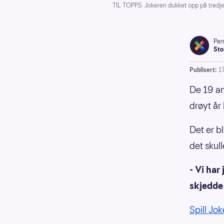
TIL TOPPS: Jokeren dukket opp på tredje t
Pern
Sto
Publisert:
1
De 19 an
drøyt år 
Det er b
det skul
- Vi har
skjedde 
Spill Jok