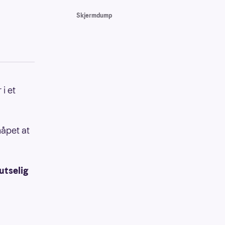
Skjermdump
i et
håpet at
utselig