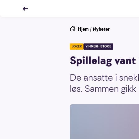
Hjem
/
Nyheter
JOKER
VINNERHISTORIE
Spillelag vant 
De ansatte i snek
løs. Sammen gikk d