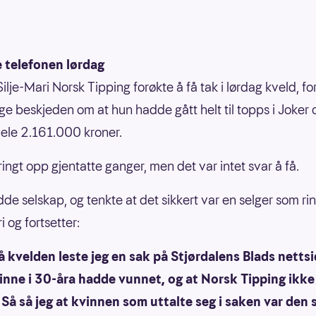
e telefonen lørdag
ilje-Mari Norsk Tipping forøkte å få tak i lørdag kveld, fo
ge beskjeden om at hun hadde gått helt til topps i Joker 
ele 2.161.000 kroner.
ringt opp gjentatte ganger, men det var intet svar å få.
de selskap, og tenkte at det sikkert var en selger som rin
i og fortsetter:
å kvelden leste jeg en sak på Stjørdalens Blads netts
inne i 30-åra hadde vunnet, og at Norsk Tipping ikke
 Så så jeg at kvinnen som uttalte seg i saken var de