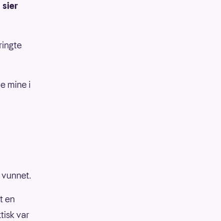
 sier
ringte
e mine i
r vunnet.
t en
tisk var