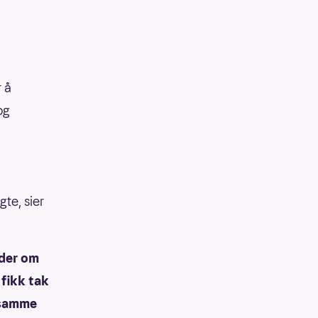
r å
og
gte, sier
ider om
 fikk tak
n samme