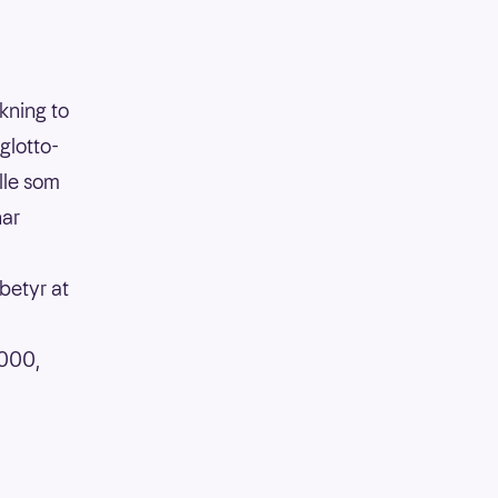
ekning to
glotto-
lle som
har
betyr at
 000,