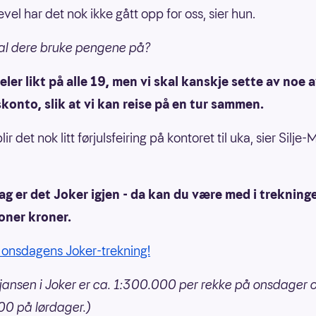
evel har det nok ikke gått opp for oss, sier hun.
al dere bruke pengene på?
deler likt på alle 19, men vi skal kanskje sette av noe 
skonto, slik at vi kan reise på en tur sammen.
lir det nok litt førjulsfeiring på kontoret til uka, sier Silje-
g er det Joker igjen - da kan du være med i trekninge
ioner kroner.
i onsdagens Joker-trekning!
jansen i Joker er ca. 1:300.000 per rekke på onsdager 
0 på lørdager.)