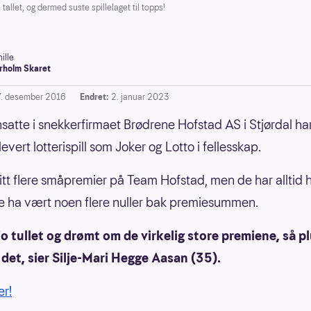
allet, og dermed suste spillelaget til topps!
ille
rholm Skaret
7. desember 2016
Endret:
2. januar 2023
satte i snekkerfirmaet Brødrene Hofstad AS i Stjørdal har 
levert lotterispill som Joker og Lotto i fellesskap.
litt flere småpremier på Team Hofstad, men de har alltid 
le ha vært noen flere nuller bak premiesummen.
 jo tullet og drømt om de virkelig store premiene, så pl
det, sier Silje-Mari Hegge Aasan (35).
er!