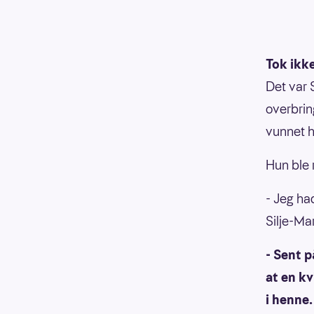
Tok ikk
Det var S
overbrin
vunnet h
Hun ble 
- Jeg had
Silje-Mar
- Sent p
at en kv
i henne.