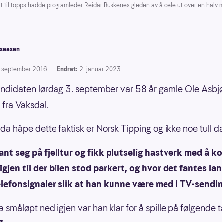
 til topps hadde programleder Reidar Buskenes gleden av å dele ut over en halv mi
saasen
. september 2016
Endret:
2. januar 2023
ndidaten lørdag 3. september var 58 år gamle Ole Asbj
fra Vaksdal.
 da håpe dette faktisk er Norsk Tipping og ikke noe tull d
nt seg på fjelltur og fikk plutselig hastverk med å 
igjen til der bilen stod parkert, og hvor det fantes la
elefonsignaler slik at han kunne være med i TV-sendi
a småløpt ned igjen var han klar for å spille på følgende t