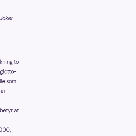
 Joker
ekning to
glotto-
lle som
har
betyr at
 000,