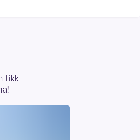
n fikk
na!