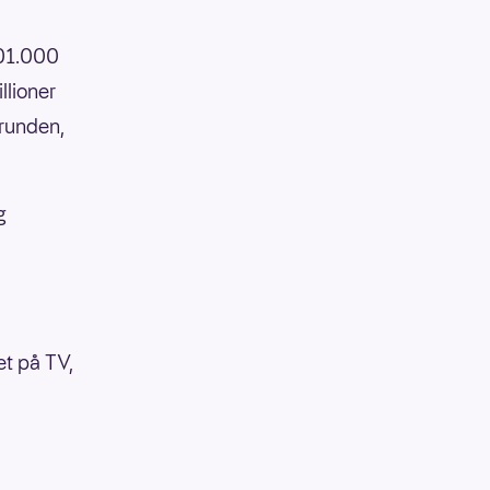
401.000
llioner
 runden,
g
det på TV,