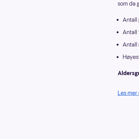
som da g
Antall
Antall
Antall
Høyest
Aldersg
Les mer 