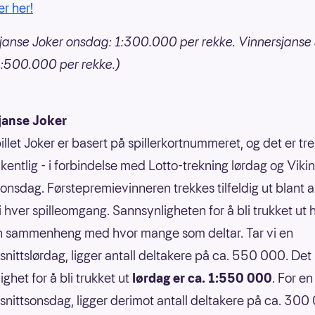
er her!
janse Joker onsdag: 1:300.000 per rekke. Vinnersjanse
1:500.000 per rekke.)
janse Joker
illet Joker er basert på spillerkortnummeret, og det er tr
kentlig - i forbindelse med Lotto-trekning lørdag og Vikin
 onsdag. Førstepremievinneren trekkes tilfeldig ut blant a
 i hver spilleomgang. Sannsynligheten for å bli trukket ut 
n sammenheng med hvor mange som deltar. Tar vi en
nittslørdag, ligger antall deltakere på ca. 550 000. Det 
ghet for å bli trukket ut
lørdag er ca. 1:550 000
. For en
nittsonsdag, ligger derimot antall deltakere på ca. 300