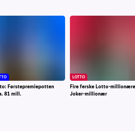
TTO
LOTTO
tto: Førstepremiepotten
Fire ferske Lotto-millionære
a. 81 mill.
Joker-millionær