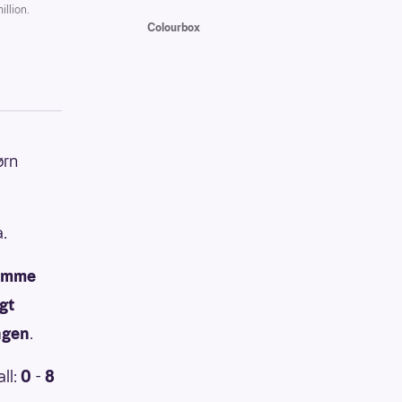
llion.
Colourbox
ørn
a.
komme
ngt
ngen
.
all:
0
-
8