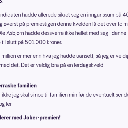
3
.
ndidaten hadde allerede sikret seg en innganssum på 
og øverst på premiestigen denne kvelden lå det over to mi
Ole Asbjørn hadde dessverre ikke hellet med seg i denne
 til slutt på 501.000 kroner.
v million er mer enn hva jeg hadde uansett, så jeg er veldi
med det. Det er veldig bra på en lørdagskveld.
rraske familien
r ikke jeg skal si noe til familien min før de eventuelt ser 
og ler.
ulerer med Joker-premien!