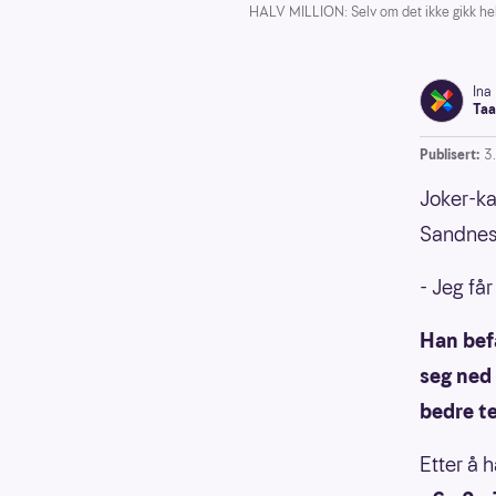
HALV MILLION: Selv om det ikke gikk helt
Ina
Taa
Publisert:
3
Joker-ka
Sandnes 
- Jeg får
Han befa
seg ned 
bedre t
Etter å h