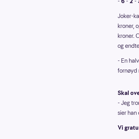
-
6
-
2
-
Joker-ka
kroner, 
kroner. 
og endte
- En hal
fornøyd 
Skal ove
- Jeg tro
sier han 
Vi grat