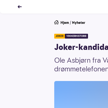
Hjem
/
Nyheter
JOKER
VINNERHISTORIE
Joker-kandidat
Ole Asbjørn fra Va
drømmetelefonen. D