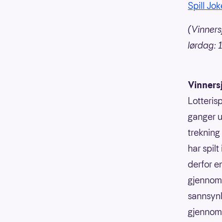
Spill Jok
(Vinners
lørdag: 
Vinners
Lotterisp
ganger u
trekning
har spilt
derfor e
gjennoms
sannsynli
gjennoms