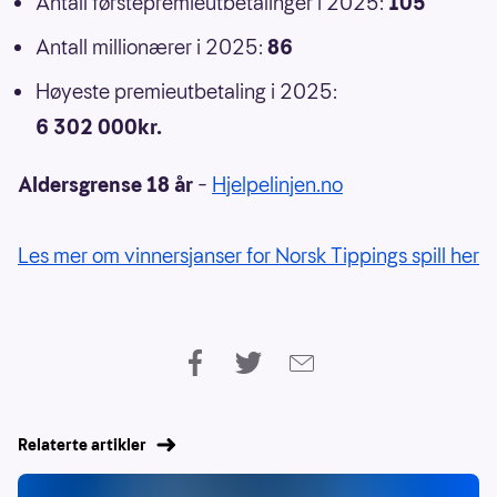
Antall førstepremieutbetalinger i 2025:
105
Antall millionærer i 2025:
86
Høyeste premieutbetaling i 2025:
6 302 000kr.
Aldersgrense 18 år
–
Hjelpelinjen.no
Les mer om vinnersjanser for Norsk Tippings spill her
Relaterte artikler