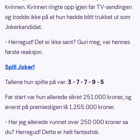
kvinnen. Kvinnen ringte opp igjen før TV-sendingen
og trodde ikke på at hun hadde blitt trukket ut som
Jokerkandidat.
- Herregud! Det er ikke sant? Guri meg, var hennes
første reaksjon.
Spill Joker!
Tallene hun spilte på var:
3 - 7 - 7 - 9 - 5
Før start var hun allerede sikret 251.000 kroner, og
øverst på premiestigen lå 1.255.000 kroner.
- Har jeg allerede vunnet over 250 000 kroner sa
du? Herregud! Dette er helt fantastisk.