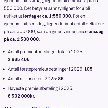
gjennomsnittslørdag, ligger antall deltakere på ca.
550 000. Det betyr at sannsynlighet for å bli
trukket ut
lørdag er ca. 1:550 000
. For en
gjennomsnittsonsdag, ligger derimot antall deltakere
på ca. 300 000, som da gir en vinnersjanse
onsdag
på ca. 1:300 000
.
Antall premieutbetalinger totalt i 2025:
2 985 406
Antall førstepremieutbetalinger i 2025:
105
Antall millionærer i 2025:
86
Høyeste premieutbetaling i 2025:
6 302 000kr.